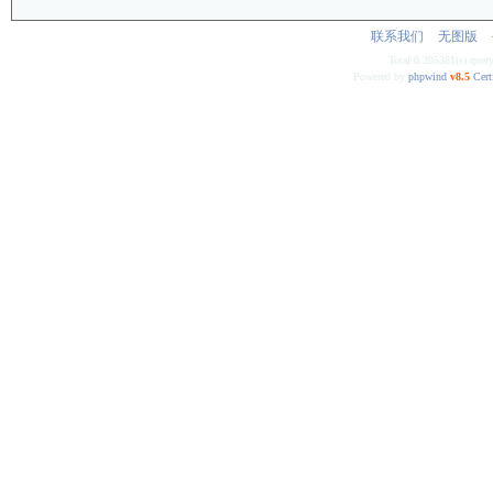
联系我们
无图版
Total 0.205381(s) quer
Powered by
phpwind
v8.5
Cert