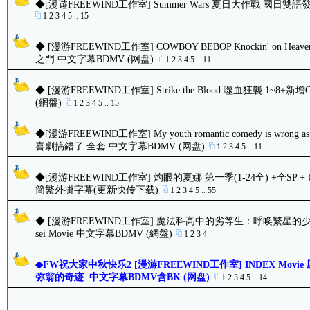
◆[漫遊FREEWIND工作室] Summer Wars 夏日大作戰 國日雙語
1
2
3
4
5
..
15
◆ [漫游FREEWIND工作室] COWBOY BEBOP Knockin' on Hea
之門 中文字幕BDMV (网盘)
1
2
3
4
5
..
11
◆ [漫游FREEWIND工作室] Strike the Blood 噬血狂襲 1~8
(網盤)
1
2
3
4
5
..
15
◆[漫游FREEWIND工作室] My youth romantic comedy is wrong
喜劇搞錯了 全套 中文字幕BDMV (网盘)
1
2
3
4
5
..
11
◆[漫游FREEWIND工作室] 灼眼的夏娜 第一季(1-24全) +全SP + 劇場
簡繁外掛字幕(更新快传下载)
1
2
3
4
5
..
55
◆ [漫游FREEWIND工作室] 魔法科高中的劣等生：呼喚繁星的少女 Mahou
sei Movie 中文字幕BDMV (網盤)
1
2
3
4
◆FW祝大家中秋快乐2 [漫游FREEWIND工作室] INDEX Mov
弥翁的奇迹 中文字幕BDMV含BK (网盘)
1
2
3
4
5
..
14