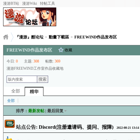
漫游BT站
漫游Wiki
转帖工具
『漫游』酷论坛
動畫下載區
FREEWIND作品发布区
>
>
FREEWIND作品发布区
收藏
今日:
0
主题:
308
帖数:
369
漫游FREEWIND工作室作品收藏地
搜索
全部
精华
全部
排序：
最新发帖
|
最后回复
站点公告:
Discord(注册邀请码、提问、报障)
2022-08-21 13:14