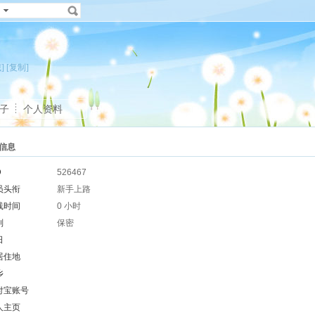
]
[复制]
子
个人资料
信息
D
526467
员头衔
新手上路
线时间
0 小时
别
保密
日
居住地
乡
付宝账号
人主页