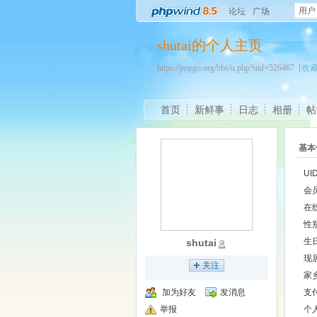
用户
论坛
广场
shutai的个人主页
https://popgo.org/bbs/u.php?uid=526467
[收藏
首页
新鲜事
日志
相册
帖
基本
UI
会
在
性
生
shutai
现
关注
家
加为好友
发消息
支
举报
个