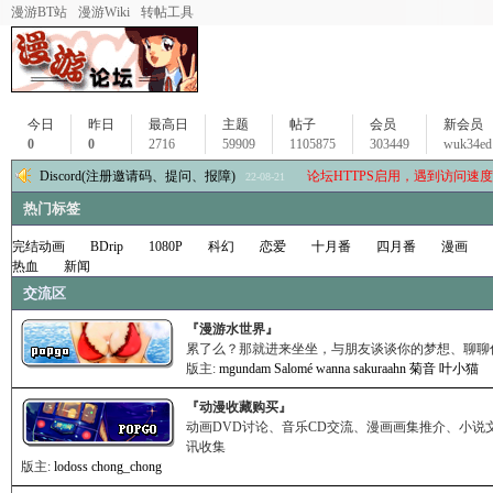
漫游BT站
漫游Wiki
转帖工具
今日
昨日
最高日
主题
帖子
会员
新会员
0
0
2716
59909
1105875
303449
wuk34ed
Discord(注册邀请码、提问、报障)
论坛HTTPS启用，遇到访问速
22-08-21
[推荐阅读]新论坛使用建议
論壇現在處於公共測試期
11-04-12
11-04-05
热门标签
完结动画
BDrip
1080P
科幻
恋爱
十月番
四月番
漫画
热血
新闻
交流区
『漫游水世界』
累了么？那就进来坐坐，与朋友谈谈你的梦想、聊聊
版主:
mgundam
Salomé
wanna
sakuraahn
菊音
叶小猫
『动漫收藏购买』
动画DVD讨论、音乐CD交流、漫画画集推介、小说
讯收集
版主:
lodoss
chong_chong