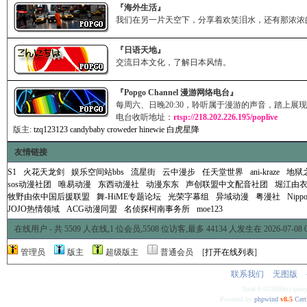
『海外生活』
我们在另一片天空下，分享着欢笑泪水，还有那浓浓
『日语天地』
交流日本文化，了解日本风情。
『Popgo Channel 漫游网络电台』
每周六、日晚20:30，聆听属于漫游的声音，踏上展
电台收听地址：
rtsp://218.202.226.195/poplive
版主:
tzq123123
candybaby
croweder
hinewie
白虎星降
友情链接
S1
火花天龙剑
娱乐空间站bbs
流星街
云中漫步
任天堂世界
ani-kraze
地狱
sos动漫社团
唯易动漫
东西动漫社
动漫东东
声创联盟中文配音社团
堀江由
牧野由依中国后援联盟
舞-HiME专题论坛
光荣字幕组
异域动漫
粤漫社
Nippo
JOJO热情领域
ACG动漫同盟
名侦探柯南事务所
moe123
在线用户
- 共 5509 人在线,1 位会员,5508 位访客,最多 44134 人发生在 2026-07-08 0
管理员
版主
超级版主
普通会员
[
打开在线列表
]
联系我们
无图版
Total 0.013990(s) quer
Powered by
phpwind
v8.5
Cert