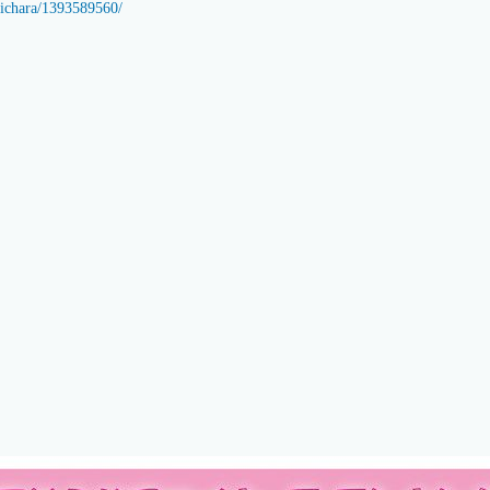
anichara/1393589560/