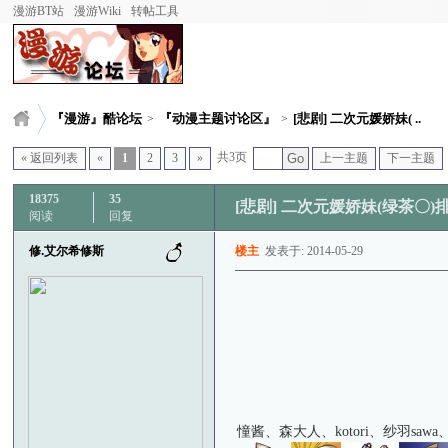
漫游BT站
漫游Wiki
转帖工具
『漫游』酷论坛
『动漫主题讨论区』
[悲剧] 二次元媛娇妹( ..
>
>
共3页
« 返回列表
«
1
2
3
»
Go
上一主题
下一主题
18375
35
[悲剧] 二次元媛娇妹(绿茶〇
阅读
回复
修.艾尔希修斯
楼主
发表于: 2014-05-29
憧酱、森大人、kotori、纱羽