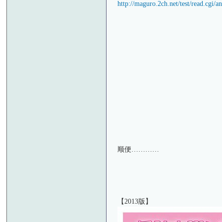
http://maguro.2ch.net/test/read.cgi/
顺便…………
【2013版】