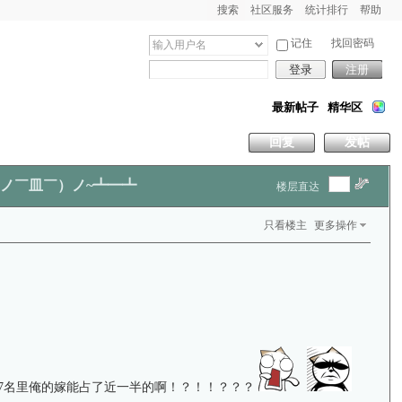
搜索
社区服务
统计排行
帮助
记住
找回密码
登录
注册
最新帖子
精华区
回复
发帖
 (ノ￣皿￣）ノ~┻━┻
楼层直达
只看楼主
更多操作
前17名里俺的嫁能占了近一半的啊！？！！？？？