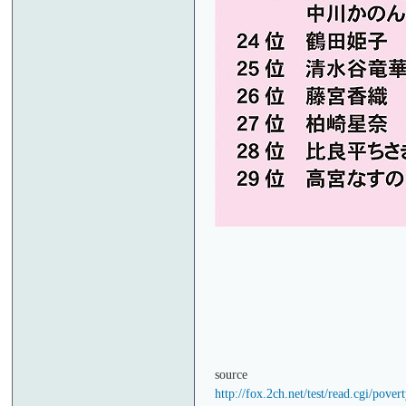
source
http://fox.2ch.net/test/read.cgi/pove