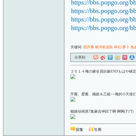
https://bbs.popgo.org/b
https://bbs.popgo.org/b
https://bbs.popgo.org/b
https://bbs.popgo.org/b
关键词:
四月番
银河机攻队
科幻
萝卜
热
分享到
２０１４俺の嫁全員妊娠ENDもはや確定！
芹酱、爱酱、織姫＆乙姫~~俺的小天使们啊＼(
舰娘动画第7集麻吉神回了啊 啊啊(T▽
回复
引用