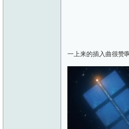
一上来的插入曲很赞啊～