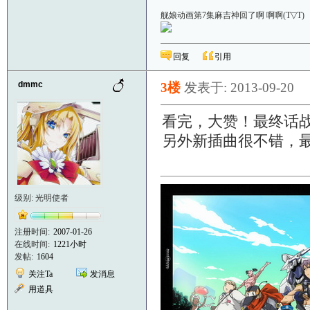
舰娘动画第7集麻吉神回了啊 啊啊(T▽
回复
引用
dmmc
3楼
发表于: 2013-09-20
看完，大赞！最终话
另外新插曲很不错，最
级别: 光明使者
注册时间:
2007-01-26
在线时间:
1221小时
发帖:
1604
关注Ta
发消息
用道具