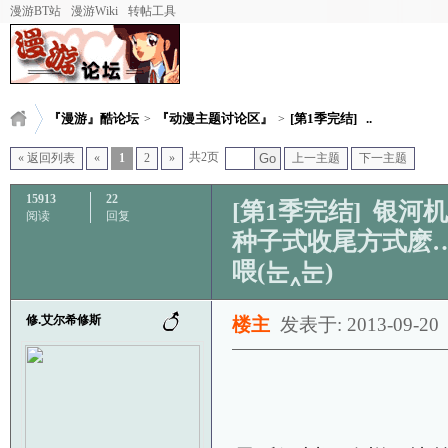
漫游BT站
漫游Wiki
转帖工具
『漫游』酷论坛
『动漫主题讨论区』
[第1季完结] ..
>
>
共2页
« 返回列表
«
1
2
»
Go
上一主题
下一主题
15913
22
[第1季完结] 银河机
阅读
回复
种子式收尾方式麽
喂(눈‸눈)
修.艾尔希修斯
楼主
发表于: 2013-09-20