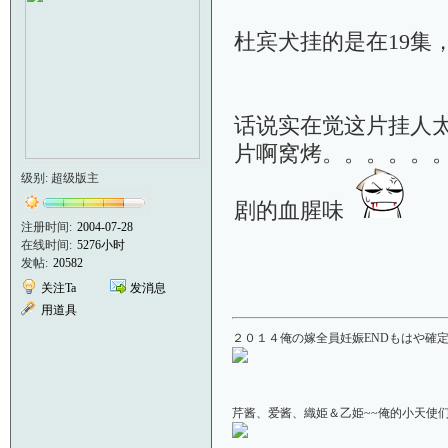
杜宾犬挂的是在19集
话说实在觉这片挂人
片啊窝烤。。。。。
级别: 超级版主
剧的血腥味
注册时间:
2004-07-28
在线时间:
5276小时
发帖:
20582
关注Ta
发消息
用道具
２０１４俺の嫁全員妊娠ENDもはや確定！
芹酱、爱酱、織姫＆乙姫~~俺的小天使们啊＼(