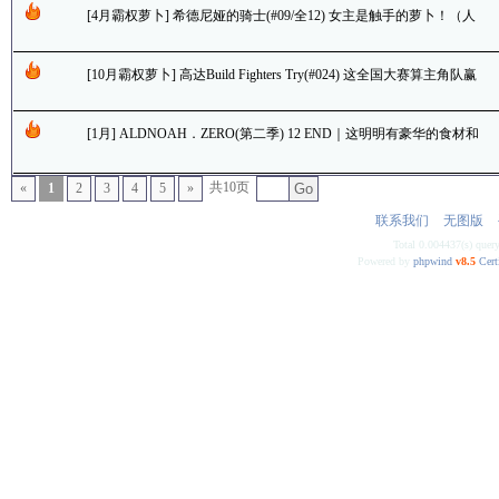
[4月霸权萝卜] 希德尼娅的骑士(#09/全12) 女主是触手的萝卜！（人
类的历史又翻过了一页...）｜话说动画会做到....
[10月霸权萝卜] 高达Build Fighters Try(#024) 这全国大赛算主角队赢
了？话说茜娅酱没和世界竟然跟前辈配对了啊。。。
[1月] ALDNOAH．ZERO(第二季) 12 END｜这明明有豪华的食材和
美味的前菜，却越吃到最后越像在啃萝卜干的感觉是咋回事
共10页
«
1
2
3
4
5
»
Go
联系我们
无图版
Total 0.004437(s) quer
Powered by
phpwind
v8.5
Cert