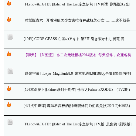
[FLsnow&TGTDS][Eden of The East东之伊甸][TV10话+剧场版X2全]
[BDRIP][40.2G]
[时髦版青六] 开着潜艇美少女去推各种战舰美少女………这不就是
俺最好的题材了麽 (*￣ー￣)y━･゜゜゜
[10月] CODE GEASS 亡国のアキト 第2章 引き裂かれし翼竜 阅
毕……CC倒没却冒出军师……然后男主果然是特殊存在
【聊天】【N图流】 ♨二次元吐槽楼2014版♨ 每天必修，欢迎各类
二次元灌水，想到啥就来说两句好了（＾ω＾）
[曙光字幕][Tokyo_Magnitude8.0_东京地震8.0][1080p合集][繁简内挂]
[BDRIP][11.1G][下载方式内详]
[1月本命萝卜][Fafner系列十周年] 苍穹之Fafner EXODUS （TV2期）
11 ・・・ 超能力的代价竟然是变怪物麽…好惊悚呃>_<||
[4月抗中奇谭] 魔法科高校的(帅哥靓妹们乃们真是)劣等生?(全26话)
哥哥： 啥，拆后宫？那是啥，好吃麽？
[FLsnow&TGTDS][Eden of The East东之伊甸][TV版+总集篇+剧场版]
[BDRIP][40.2G]