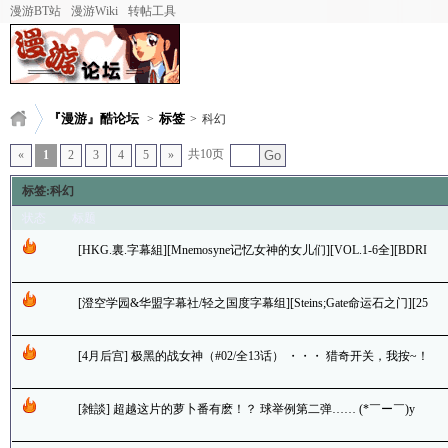
漫游BT站
漫游Wiki
转帖工具
『漫游』酷论坛
标签
>
>
科幻
共10页
«
1
2
3
4
5
»
Go
标签:科幻
状态
标题
[HKG.裏.字幕組][Mnemosyne记忆女神的女儿们][VOL.1-6全][BDRI
P][11.6G]
[澄空学园&华盟字幕社/轻之国度字幕组][Steins;Gate命运石之门][25
话全+SP+剧场版][BDRIP][42G]
[4月后宫] 极黑的战女神（#02/全13话） ・・・ 猎奇开关，我按~！
[雑談] 超越这片的萝卜番有麽！？ 球举例第二弹…… (*￣ー￣)y
━･゜゜゜