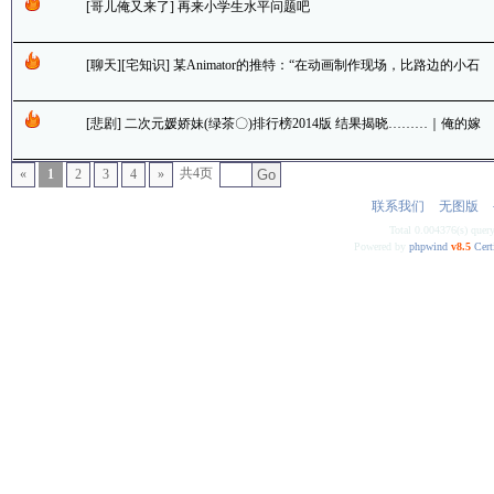
[哥儿俺又来了] 再来小学生水平问题吧
[聊天][宅知识] 某Animator的推特：“在动画制作现场，比路边的小石
子还要没有用处的是「原作者」这样存在。”
[悲剧] 二次元媛娇妹(绿茶〇)排行榜2014版 结果揭晓………｜俺的嫁
大举中枪是咋回事了啊?? (ノ￣皿￣）ノ~┻━┻
共4页
«
1
2
3
4
»
Go
联系我们
无图版
Total 0.004376(s) quer
Powered by
phpwind
v8.5
Cert