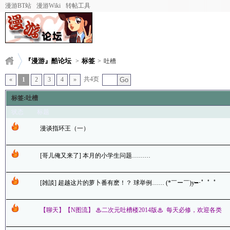
漫游BT站
漫游Wiki
转帖工具
『漫游』酷论坛
标签
>
>
吐槽
共4页
«
1
2
3
4
»
Go
标签:吐槽
状态
标题
漫谈指环王（一）
[哥儿俺又来了] 本月的小学生问题………
[雑談] 超越这片的萝卜番有麽！？ 球举例…… (*￣ー￣)y━･゜゜゜
【聊天】【N图流】 ♨二次元吐槽楼2014版♨ 每天必修，欢迎各类
二次元灌水，想到啥就来说两句好了（＾ω＾）