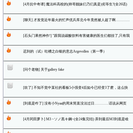
[4月抗中奇谭] 魔法科高校的(帅哥靓妹们乃们真是)劣等生?(全26话)
哥哥： 啥，拆后宫？那是啥，好吃麽？
[聊天] 才发觉近年最火的忙声优兵库北今年竟然被人超了啊…………
[石头门果然神作!] "跟我说碳酸饮料有害健康的医生们都挂了,只有我
却还活着" by至今每天要喝3瓶DrPe的104岁老人
迟到的（试）吐槽之白银的意志Argevollen（第一季）
[问个老物] 关于gallery fake
[吹了] 不知不觉中某社的看板5小强变4后如今已经变3了麽，这么快
又死过一只了啊…………囧rz
[到底是咋了] 没有小Nyaa的周末简直没法过日…………话说从网页
不存在变成522了..囧rz..........然后〇子果然最可疑
[4月冈田萝卜] M3 ~ソノ黒キ鋼~(全24集完结) 弄到最后M3到底是啥
还是没讲诶............不过都成双成对了, 可怜的黑多