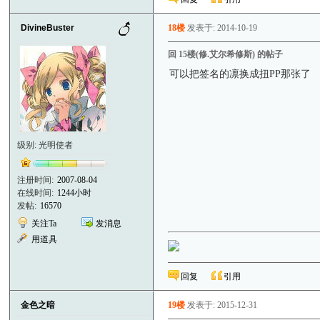
DivineBuster
18楼
发表于: 2014-10-19
回 15楼(修.艾尔希修斯) 的帖子
可以把签名的凛换成扭PP那张了
级别: 光明使者
注册时间:
2007-08-04
在线时间:
1244小时
发帖:
16570
关注Ta
发消息
用道具
回复
引用
金色之暗
19楼
发表于: 2015-12-31