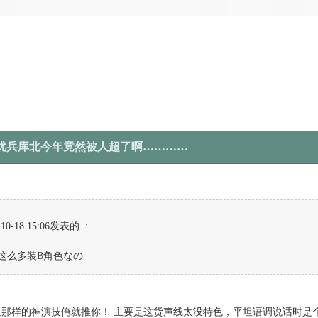
声优兵库北今年竟然被人超了啊…………
10-18 15:06发表的 :
这么多装B角色なの
道那样的神演技俺就推你！ 主要是这货声线太没特色，平坦语调说话时是