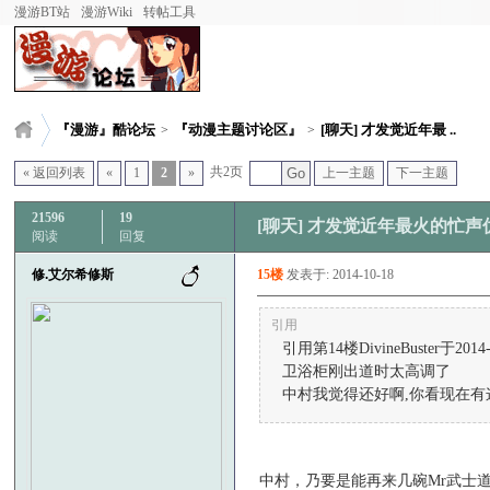
漫游BT站
漫游Wiki
转帖工具
『漫游』酷论坛
『动漫主题讨论区』
[聊天] 才发觉近年最 ..
>
>
共2页
« 返回列表
«
1
2
»
Go
上一主题
下一主题
21596
19
[聊天] 才发觉近年最火的忙
阅读
回复
修.艾尔希修斯
15楼
发表于: 2014-10-18
引用
引用第14楼DivineBuster于2014-
卫浴柜刚出道时太高调了
中村我觉得还好啊,你看现在有
中村，乃要是能再来几碗Mr武士