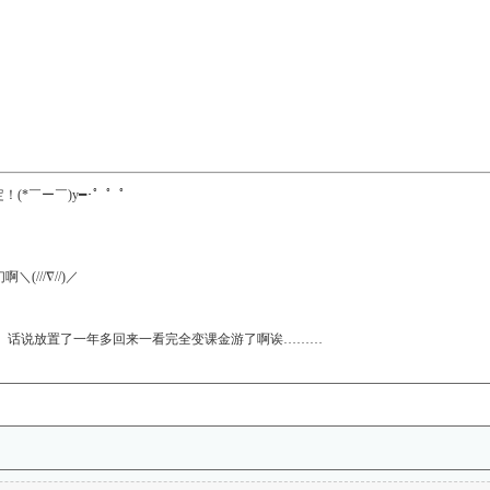
(*￣ー￣)y━･゜゜゜
///∇//)／
T) 话说放置了一年多回来一看完全变课金游了啊诶………