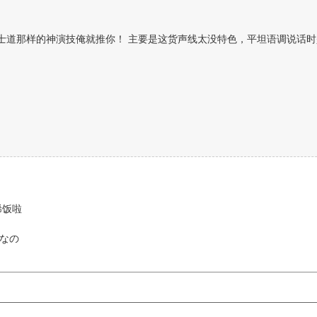
武士道那样的神演技俺就推你！ 主要是这货声线太没特色，平坦语调说话
稀饭啦
なの