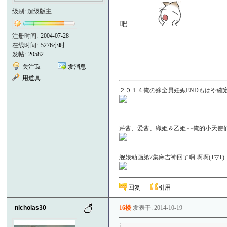
级别: 超级版主
吧…………
注册时间:
2004-07-28
在线时间:
5276小时
发帖:
20582
关注Ta
发消息
用道具
２０１４俺の嫁全員妊娠ENDもはや確定！
芹酱、爱酱、織姫＆乙姫~~俺的小天使们啊＼(
舰娘动画第7集麻吉神回了啊 啊啊(T▽
回复
引用
nicholas30
16楼
发表于: 2014-10-19