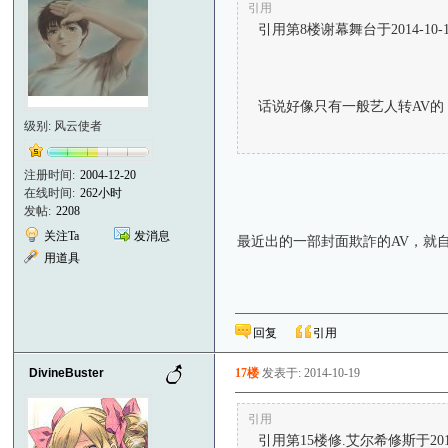
引用
引用第8楼谢幕舞台于2014-10-15
话说好像只有一般艺人转AV的
级别: 风云使者
注册时间:
2004-12-20
在线时间:
262小时
发帖:
2208
关注Ta
发消息
最近出的一部封面欺詐的AV，就
用道具
回复
引用
DivineBuster
17楼
发表于: 2014-10-19
引用
引用第15楼修.艾尔希修斯于2014-1