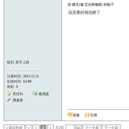
回 楼主(修.艾尔希修斯) 的帖子
说里番的我也醉了
级别: 新手上路
注册时间:
2015-12-31
在线时间:
0小时
发帖:
8
关注Ta
发消息
用道具
回复
引用
共2页
« 返回列表
«
1
2
»
Go
上一主题
下一主题