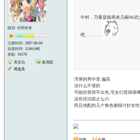
中村，乃要是能再来几碗Mr
级别: 光明使者
吧…………
注册时间:
2007-08-04
在线时间:
1244小时
发帖:
16570
关注Ta
发消息
用道具
浑厚的男中音,偏高
没什么不堪的
可能你觉得不出色,宅女们觉得很
这你没法阻止なの
而且他配的几个角色都很讨好女性
回复
引用