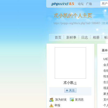
用户
论坛
广场
朮小凯的个人主页
https://popgo.org/bbs/u.php?uid=508465
[收藏
首页
新鲜事
日志
相册
帖
基本
UI
会
在
性
生
朮小凯
现
关注
家
加为好友
发消息
支
举报
个