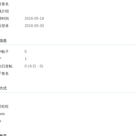
性签名
我介绍
册时间
2016-05-18
后登录
2016-05-30
信息
华帖子
0
子
1
均日发帖
0 (今日：0)
子签名
方式
里旺旺
hoo
n