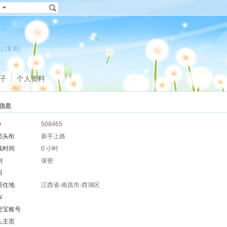
]
[复制]
子
个人资料
信息
D
508465
员头衔
新手上路
线时间
0 小时
别
保密
日
居住地
江西省-南昌市-西湖区
乡
付宝账号
人主页