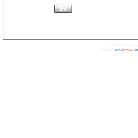
登录
Total 0.002201(s) quer
Powered by
phpwind
v8.5
Cert