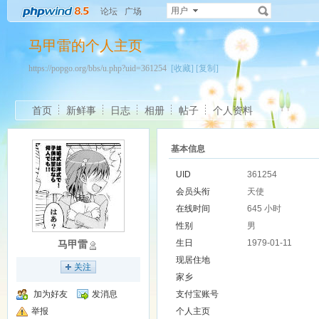
用户
论坛
广场
马甲雷的个人主页
https://popgo.org/bbs/u.php?uid=361254
[收藏]
[复制]
首页
新鲜事
日志
相册
帖子
个人资料
基本信息
UID
361254
会员头衔
天使
在线时间
645 小时
性别
男
生日
1979-01-11
马甲雷
现居住地
关注
家乡
加为好友
发消息
支付宝账号
举报
个人主页