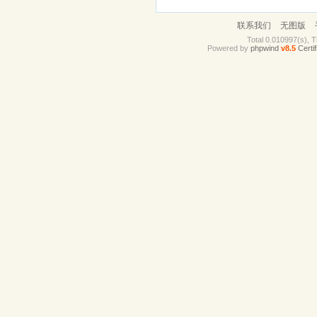
联系我们
无图版
Total 0.010997(s), T
Powered by
phpwind
v8.5
Certif