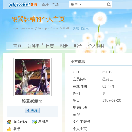
用户
论坛
广场
银翼妖精的个人主页
https://popgo.org/bbs/u.php?uid=350129
[收藏]
[复制]
首页
新鲜事
日志
相册
帖子
个人资料
基本信息
UID
350129
会员头衔
圣骑士
在线时间
62 小时
性别
男
生日
1987-09-20
银翼妖精
现居住地
关注
家乡
加为好友
发消息
支付宝账号
举报
个人主页