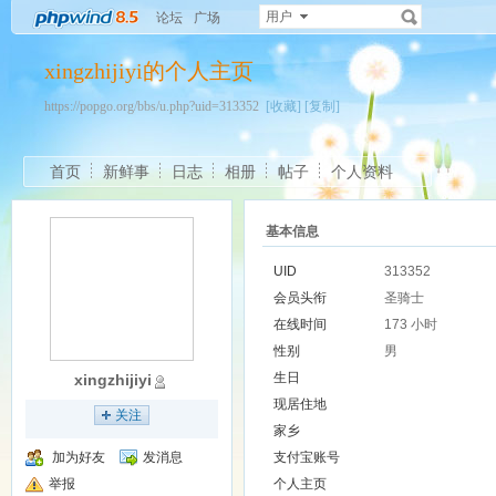
用户
论坛
广场
xingzhijiyi的个人主页
https://popgo.org/bbs/u.php?uid=313352
[收藏]
[复制]
首页
新鲜事
日志
相册
帖子
个人资料
基本信息
UID
313352
会员头衔
圣骑士
在线时间
173 小时
性别
男
生日
xingzhijiyi
现居住地
关注
家乡
加为好友
发消息
支付宝账号
举报
个人主页