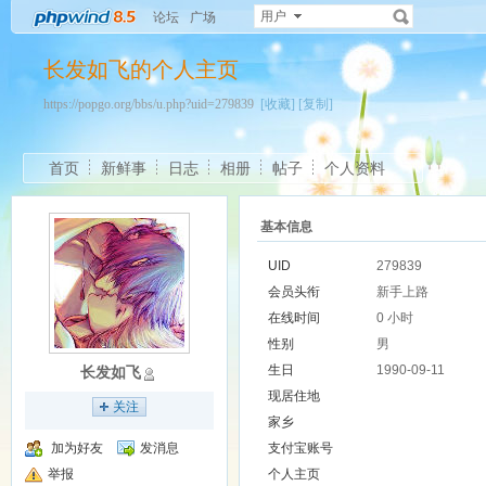
用户
论坛
广场
长发如飞的个人主页
https://popgo.org/bbs/u.php?uid=279839
[收藏]
[复制]
首页
新鲜事
日志
相册
帖子
个人资料
基本信息
UID
279839
会员头衔
新手上路
在线时间
0 小时
性别
男
生日
1990-09-11
长发如飞
现居住地
关注
家乡
加为好友
发消息
支付宝账号
举报
个人主页