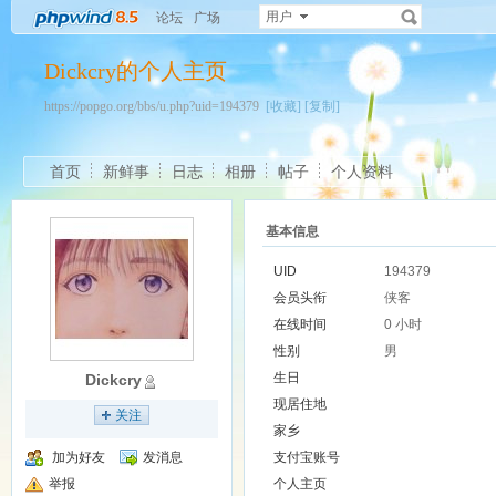
用户
论坛
广场
Dickcry的个人主页
https://popgo.org/bbs/u.php?uid=194379
[收藏]
[复制]
首页
新鲜事
日志
相册
帖子
个人资料
基本信息
UID
194379
会员头衔
侠客
在线时间
0 小时
性别
男
生日
Dickcry
现居住地
关注
家乡
加为好友
发消息
支付宝账号
举报
个人主页