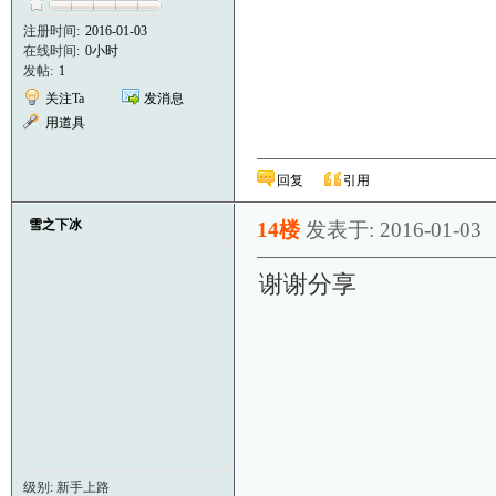
注册时间:
2016-01-03
在线时间:
0小时
发帖:
1
关注Ta
发消息
用道具
回复
引用
雪之下冰
14楼
发表于: 2016-01-03
谢谢分享
级别: 新手上路