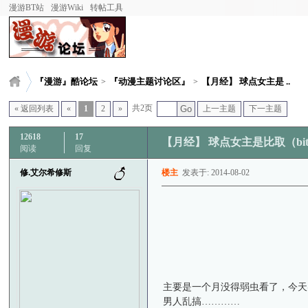
漫游BT站
漫游Wiki
转帖工具
『漫游』酷论坛
『动漫主题讨论区』
【月经】 球点女主是 ..
>
>
共2页
« 返回列表
«
1
2
»
Go
上一主题
下一主题
12618
17
【月经】 球点女主是比取（bi
阅读
回复
修.艾尔希修斯
楼主
发表于: 2014-08-02
主要是一个月没得弱虫看了，今天实
男人乱搞…………