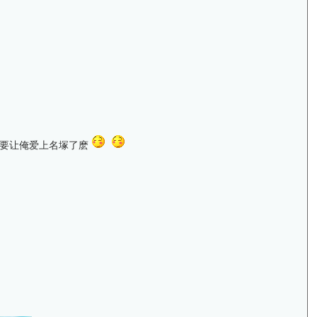
又要让俺爱上名塚了麽