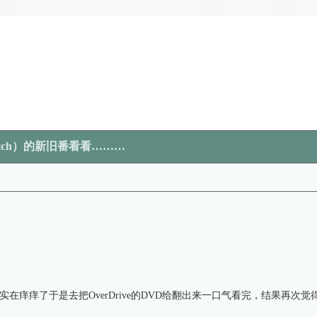
tch）的新旧番看看………
在痒痒了于是去把OverDrive的DVD给翻出来一口气看完，结果再