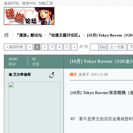
漫游BT站
漫游Wiki
转帖工具
『漫游』酷论坛
『动漫主题讨论区』
[10月] Tokyo Ravens（#20/ 
>
>
共7页
« 返回列表
«
1
2
3
4
5
»
Go
上一主题
41545
92
[10月] Tokyo Ravens（
阅读
回复
修.艾尔希修斯
楼主
发表于: 2013-11-06
[10月] Tokyo Ravens/
RT 要不是男主的后宫这番就暂