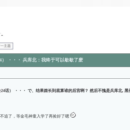
..
下一主题
#20/全24） ・・・ 兵库北：我终于可以歇歇了麽
东京暗鸦（全24话） ・・・ で、结果酋长到底算谁的后宫咧？ 然后不愧是兵库北, 
时不追了，等金毛神童入学了再捡好了嗯