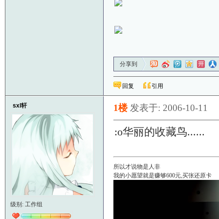
分享到
回复
引用
sxl轩
1楼
发表于: 2006-10-11
:o华丽的收藏鸟......
所以才说物是人非
我的小愿望就是赚够600元,买张还原卡
级别: 工作组