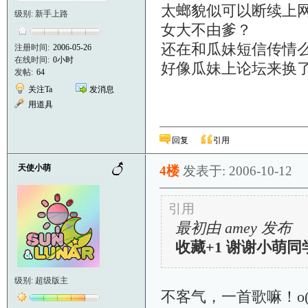
太螂貌似可以断续上
级别: 新手上路
女大不由爹？
还在和瓜妹短信传情么？
注册时间:
2006-05-26
在线时间:
0小时
好像瓜妹上论坛来换了
发帖:
64
关注Ta
发消息
用道具
回复
引用
天使小萌
4楼
发表于: 2006-10-12
引用
最初由 amey 发布
收藏+1 谢谢小萌同学
级别: 超级版主
不客气，一首歌嘛！o(ˉε