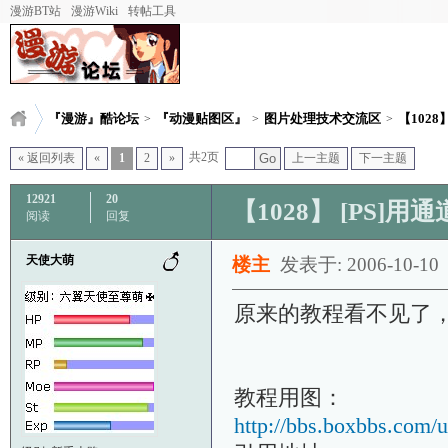
漫游BT站
漫游Wiki
转帖工具
『漫游』酷论坛
『动漫贴图区』
图片处理技术交流区
【1028
>
>
>
共2页
« 返回列表
«
1
2
»
Go
上一主题
下一主题
12921
20
【1028】 [PS]用
阅读
回复
天使大萌
楼主
发表于: 2006-10-10
原来的教程看不见了
教程用图：
http://bbs.boxbbs.com/