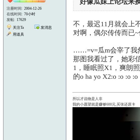
好像瓜妹上论坛来换
注册时间:
2004-12-26
在线时间:
70小时
发帖:
17629
不，最迟11月就会上
关注Ta
发消息
对啊，偶尔传传而已~
用道具
……=v=瓜m会宰了
那图我看过了，她彩信
1，睡眠照X1，爽朗照X
的o ha yo X2:o :o :o :o
所以才说物是人非
我的小愿望就是赚够600元,买张还原卡