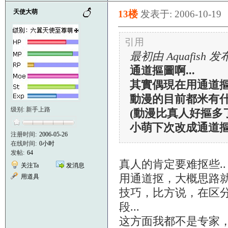
天使大萌
13楼
发表于: 2006-10-19
引用
最初由 Aquafish 发
通道摳圖啊...
其實偶現在用通道
動漫的目前都米有什
级别: 新手上路
(動漫比真人好摳多了
小萌下次改成通道摳
注册时间:
2006-05-26
在线时间:
0小时
发帖:
64
真人的肯定要难抠些..
关注Ta
发消息
用通道抠，大概思路
用道具
技巧，比方说，在区
段...
这方面我都不是专家