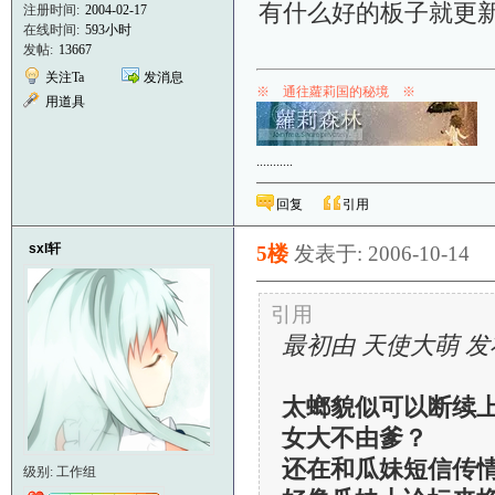
有什么好的板子就更
注册时间:
2004-02-17
在线时间:
593小时
发帖:
13667
关注Ta
发消息
※ 通往蘿莉国的秘境 ※
用道具
.
.
.
.
.
.
.
.
.
.
.
回复
引用
sxl轩
5楼
发表于: 2006-10-14
引用
最初由 天使大萌 发
太螂貌似可以断续
女大不由爹？
还在和瓜妹短信传情
级别: 工作组