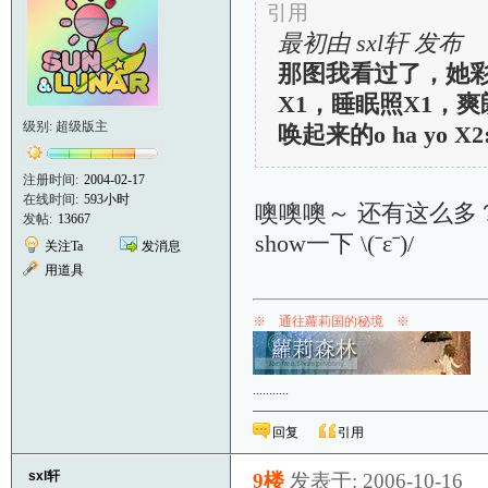
引用
最初由 sxl轩 发布
那图我看过了，她彩
X1，睡眠照X1，爽朗
级别: 超级版主
唤起来的o ha yo X2:o 
注册时间:
2004-02-17
在线时间:
593小时
噢噢噢～ 还有这么多？
发帖:
13667
show一下 \(ˉεˉ)/
关注Ta
发消息
用道具
※ 通往蘿莉国的秘境 ※
.
.
.
.
.
.
.
.
.
.
.
回复
引用
sxl轩
9楼
发表于: 2006-10-16