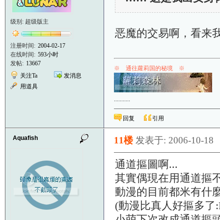
级别: 超级版主
恶魔的交易啊，看来我还是
注册时间:
2004-02-17
在线时间:
593小时
发帖:
13667
※ 通往蘿莉国的秘境 ※
关注Ta
发消息
用道具
.
.
.
.
.
.
.
.
.
.
.
回复
引用
Aquafish
11楼
发表于: 2006-10-18
通道摳圖啊...
其實偶現在用通道摳
動漫的目前都米有什麼
(動漫比真人好摳多了:
小萌下次改成通道摳頭