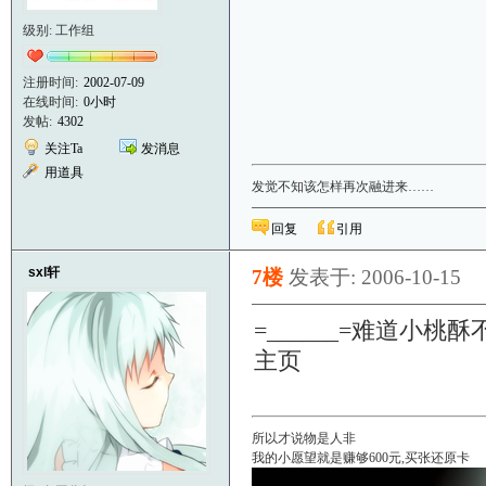
级别: 工作组
注册时间:
2002-07-09
在线时间:
0小时
发帖:
4302
关注Ta
发消息
用道具
发觉不知该怎样再次融进来……
回复
引用
sxl轩
7楼
发表于: 2006-10-15
=______=难道小
主页
所以才说物是人非
我的小愿望就是赚够600元,买张还原卡