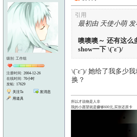
引用
最初由 天使小萌 发
噢噢噢～ 还有这么多
show一下 \(ˉεˉ)/
级别: 工作组
\(ˉεˉ)/ 她给了
注册时间:
2004-12-26
换？
在线时间:
70小时
发帖:
17629
关注Ta
发消息
用道具
所以才说物是人非
我的小愿望就是赚够600元,买张还原卡