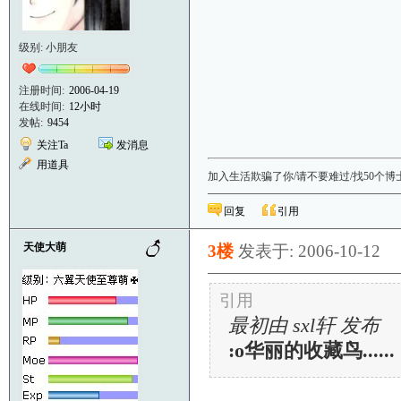
级别: 小朋友
注册时间:
2006-04-19
在线时间:
12小时
发帖:
9454
关注Ta
发消息
用道具
加入生活欺骗了你/请不要难过/找50个博
回复
引用
天使大萌
3楼
发表于: 2006-10-12
引用
最初由 sxl轩 发布
:o华丽的收藏鸟......