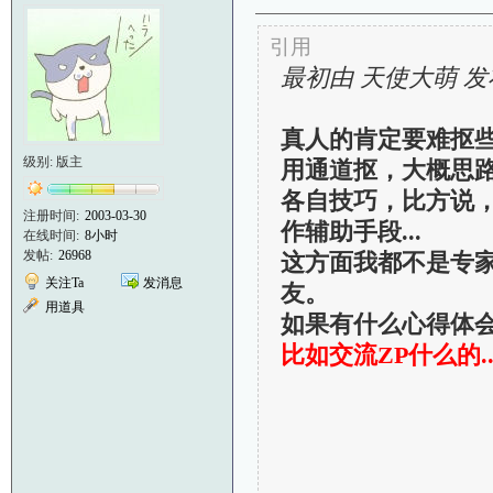
引用
最初由 天使大萌 发
真人的肯定要难抠些.
级别: 版主
用通道抠，大概思
各自技巧，比方说
注册时间:
2003-03-30
作辅助手段...
在线时间:
8小时
发帖:
26968
这方面我都不是专
关注Ta
发消息
友。
用道具
如果有什么心得体会，
比如交流ZP什么的..