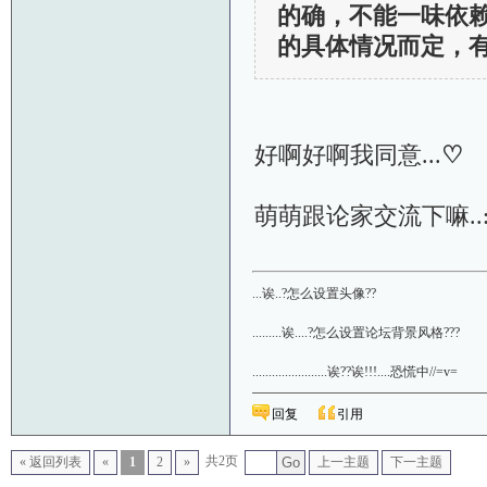
的确，不能一味依
的具体情况而定，
好啊好啊我同意...
♡
萌萌跟论家交流下嘛..:
...诶..?怎么设置头像??
.........诶....?怎么设置论坛背景风格???
.......................诶??诶!!!....恐慌中//=v=
回复
引用
共2页
« 返回列表
«
1
2
»
Go
上一主题
下一主题