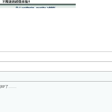
.......