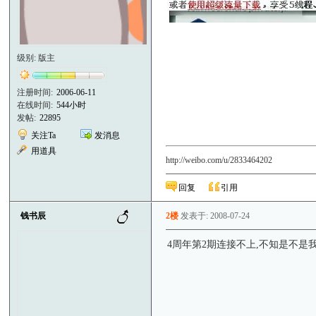
级别: 版主
注册时间:
2006-06-11
在线时间:
544小时
发帖:
22895
关注Ta
发消息
用道具
http://weibo.com/u/2833464202
回复
引用
钱书辰
2楼
发表于: 2008-07-24
4周年第2期连接不上,不知是不是我RP了.