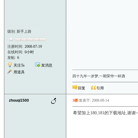
级别: 新手上路
注册时间:
2008-07-19
在线时间:
0小时
发帖:
6
关注Ta
发消息
用道具
四十九年一岁梦,一期荣华一杯酒
回复
引用
zhouqi1500
3楼
发表于: 2008-09-14
希望加上180,181的下载地址,谢谢