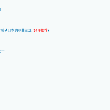
目
百首感动日本的歌曲选送 (
好评推荐
)
之一