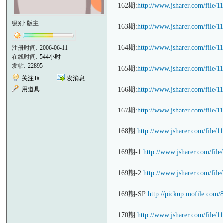
162期:
http://www.jsharer.com/file/
级别: 版主
163期:
http://www.jsharer.com/file/
164期:
http://www.jsharer.com/file/
注册时间:
2006-06-11
在线时间:
544小时
发帖:
22895
165期:
http://www.jsharer.com/file/
关注Ta
发消息
用道具
166期:
http://www.jsharer.com/file/
167期:
http://www.jsharer.com/file/
168期:
http://www.jsharer.com/file/
169期-1:
http://www.jsharer.com/fil
169期-2:
http://www.jsharer.com/fil
169期-SP:
http://pickup.mofile.com
170期:
http://www.jsharer.com/file/