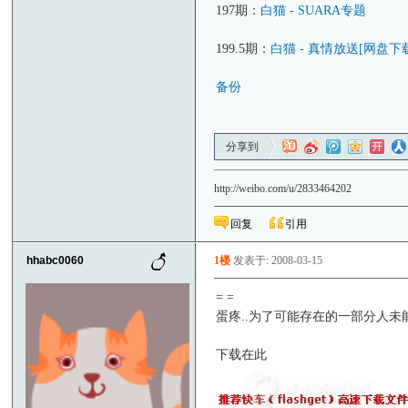
197期：
白猫 - SUARA专题
199.5期：
白猫 - 真情放送[网盘下
备份
分享到
http://weibo.com/u/2833464202
回复
引用
hhabc0060
1楼
发表于: 2008-03-15
= =
蛋疼..为了可能存在的一部分人未
下载在此