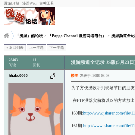
漫游BT站
漫游Wiki
转帖工具
『漫游』酷论坛
『Popgo Channel 漫游网络电台』
漫游频道全记录 
>
>
« 返回列表
上一主题
下一主题
28463
11
漫游频道全记录 JS版(5月23日更
阅读
回复
hhabc0060
楼主
发表于: 2008-03-03
为了方便没收听到现场节目的朋友
.在FTP没落实前将以JS的方式放
160期:
http://www.jsharer.com/file/
161期:
http://www.jsharer.com/file/