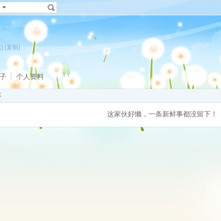
]
[复制]
子
个人资料
事
这家伙好懒，一条新鲜事都没留下！