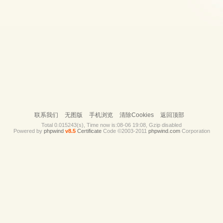
联系我们
无图版
手机浏览
清除Cookies
返回顶部
Total 0.015243(s), Time now is:08-06 19:08, Gzip disabled
Powered by
phpwind
v8.5
Certificate
Code ©2003-2011
phpwind.com
Corporation