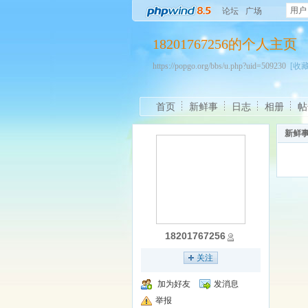
用户
论坛
广场
18201767256的个人主页
https://popgo.org/bbs/u.php?uid=509230
[收藏
首页
新鲜事
日志
相册
帖
新鲜
18201767256
关注
加为好友
发消息
举报