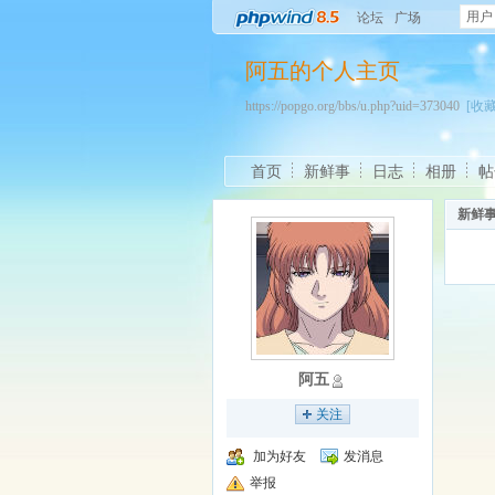
用户
论坛
广场
阿五的个人主页
https://popgo.org/bbs/u.php?uid=373040
[收藏
首页
新鲜事
日志
相册
帖
新鲜
阿五
关注
加为好友
发消息
举报