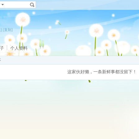
]
[复制]
子
个人资料
事
这家伙好懒，一条新鲜事都没留下！