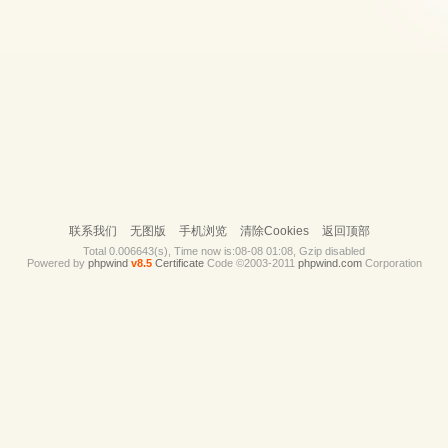
联系我们
无图版
手机浏览
清除Cookies
返回顶部
Total 0.006643(s), Time now is:08-08 01:08, Gzip disabled
Powered by
phpwind
v8.5
Certificate
Code ©2003-2011
phpwind.com
Corporation