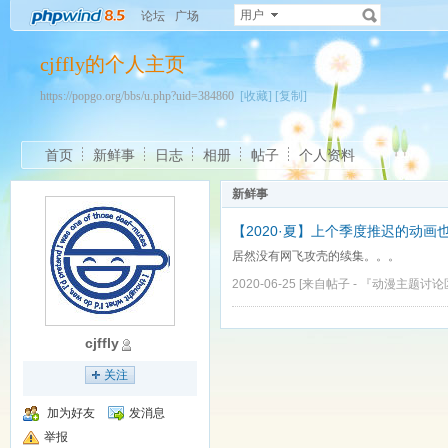
用户
论坛
广场
cjffly的个人主页
https://popgo.org/bbs/u.php?uid=384860
[收藏]
[复制]
首页
新鲜事
日志
相册
帖子
个人资料
新鲜事
【2020·夏】上个季度推迟的动
居然没有网飞攻壳的续集。。。
2020-06-25
[来自帖子 -
『动漫主题讨论
cjffly
关注
加为好友
发消息
举报