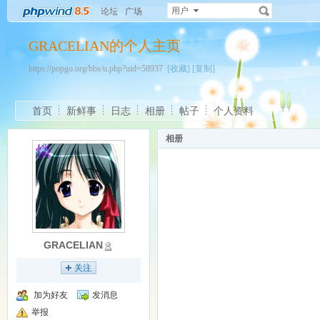
用户
论坛
广场
GRACELIAN的个人主页
https://popgo.org/bbs/u.php?uid=58937
[收藏]
[复制]
首页
新鲜事
日志
相册
帖子
个人资料
相册
GRACELIAN
关注
加为好友
发消息
举报