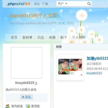
用户
论坛
广场
lineytb0315的个人主页
https://popgo.org/bbs/u.php?uid=525370
[收藏]
[复制]
首页
新鲜事
日志
相册
帖子
个人资料
相册
加瀨ytb0315
共17张照片
2022-06-04 21
lineytb0315
lineytb0315
瀨ytb0315大奶醫生兼職
关注
加为好友
发消息