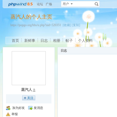
用户
论坛
广场
蒸汽人的个人主页
https://popgo.org/bbs/u.php?uid=520351
[收藏]
[复制]
首页
新鲜事
日志
相册
帖子
个人资料
日志
蒸汽人
关注
加为好友
发消息
举报