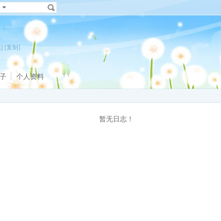
]
[复制]
子
个人资料
暂无日志！