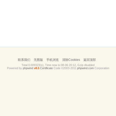
联系我们
无图版
手机浏览
清除Cookies
返回顶部
Total 0.009323(s), Time now is:08-06 20:12, Gzip disabled
Powered by
phpwind
v8.5
Certificate
Code ©2003-2011
phpwind.com
Corporation