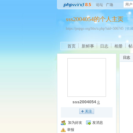
用户
论坛
广场
sss2004054的个人主页
https://popgo.org/bbs/u.php?uid=506745
[收藏
首页
新鲜事
日志
相册
帖
日志
sss2004054
关注
加为好友
发消息
举报