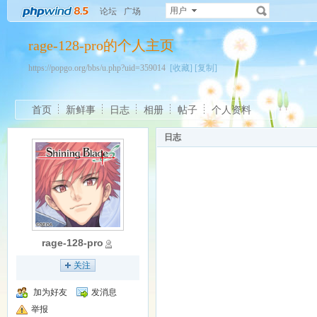
用户
论坛
广场
rage-128-pro的个人主页
https://popgo.org/bbs/u.php?uid=359014
[收藏]
[复制]
首页
新鲜事
日志
相册
帖子
个人资料
日志
rage-128-pro
关注
加为好友
发消息
举报