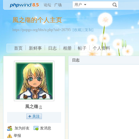
用户
论坛
广场
風之殤的个人主页
https://popgo.org/bbs/u.php?uid=26795
[收藏]
[复制]
首页
新鲜事
日志
相册
帖子
个人资料
日志
風之殤
关注
加为好友
发消息
举报