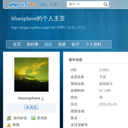
用户
论坛
广场
bluesphere的个人主页
https://popgo.org/bbs/u.php?uid=12881
[收藏]
[复制]
首页
新鲜事
日志
相册
帖子
个人资料
基本信息
UID
12881
会员头衔
天使
系统头衔
超级版主
在线时间
62 小时
性别
男
bluesphere
生日
2011-01-01
关注
现居住地
加为好友
发消息
家乡
举报
支付宝账号