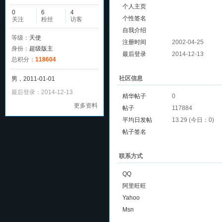
个人主页
0
6
4
个性签名
关注
粉丝
访客
自我介绍
等级：
天使
注册时间
2002-04-25
身份：
超级版主
最后登录
2014-12-13
总积分：
118604
社区信息
男，2011-01-01
最后登录：2014-12-13
精华帖子
0
更多资料
帖子
117884
平均日发帖
13.29 (今日：0)
帖子签名
联系方式
QQ
阿里旺旺
Yahoo
Msn