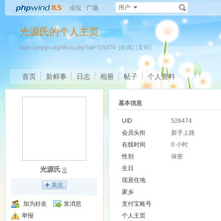
用户
论坛
广场
光源氏的个人主页
https://popgo.org/bbs/u.php?uid=526474
[收藏]
[复制]
首页
新鲜事
日志
相册
帖子
个人资料
基本信息
UID
526474
会员头衔
新手上路
在线时间
0 小时
性别
保密
生日
光源氏
现居住地
关注
家乡
加为好友
发消息
支付宝账号
举报
个人主页