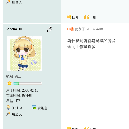
用道具
回复
引用
chrno_lll
19楼
发表于: 2013-04-08
為什麼到處都是烏賊的聲音
金元工作量真多
级别: 骑士
注册时间:
2008-02-15
在线时间:
98小时
发帖:
478
关注Ta
发消息
用道具