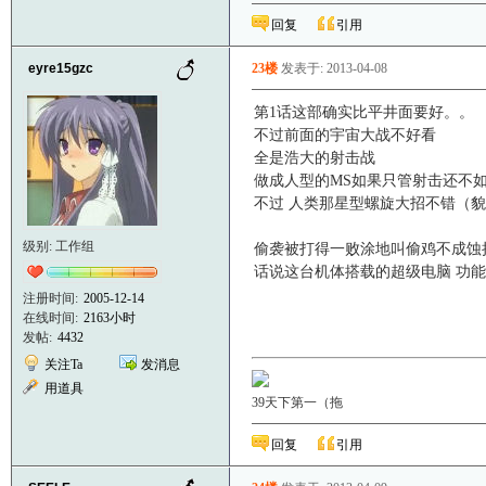
回复
引用
eyre15gzc
23楼
发表于: 2013-04-08
第1话这部确实比平井面要好。。
不过前面的宇宙大战不好看
全是浩大的射击战
做成人型的MS如果只管射击还不
不过 人类那星型螺旋大招不错（貌
级别: 工作组
偷袭被打得一败涂地叫偷鸡不成蚀
话说这台机体搭载的超级电脑 功能
注册时间:
2005-12-14
在线时间:
2163小时
发帖:
4432
关注Ta
发消息
用道具
39天下第一（拖
回复
引用