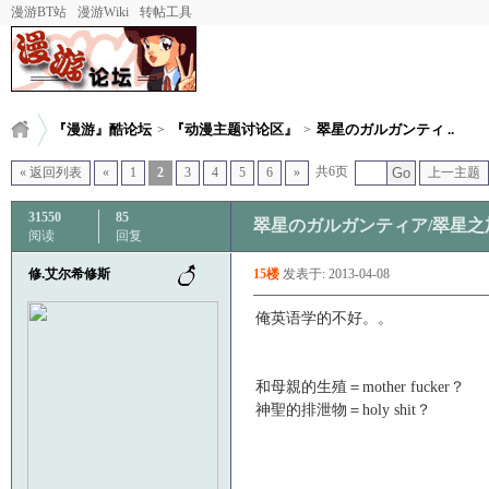
漫游BT站
漫游Wiki
转帖工具
『漫游』酷论坛
『动漫主题讨论区』
翠星のガルガンティ ..
>
>
共6页
« 返回列表
«
1
2
3
4
5
6
»
Go
上一主题
31550
85
翠星のガルガンティア/翠星之加
阅读
回复
修.艾尔希修斯
15楼
发表于: 2013-04-08
俺英语学的不好。。
和母親的生殖＝mother fucker？
神聖的排泄物＝holy shit？