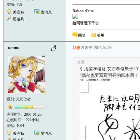
发帖:
489
Raison d'etre
关注Ta
发消息
用道具
拉玛珠陛下千古.
回复
引用
dmmc
28楼
发表于: 2013-04-09
引用
引用第26楼修.艾尔希修斯于2013-0
“偶尔也要写写明亮的脚本啊！
级别: 光明使者
注册时间:
2007-01-26
在线时间:
1221小时
发帖:
1604
关注Ta
发消息