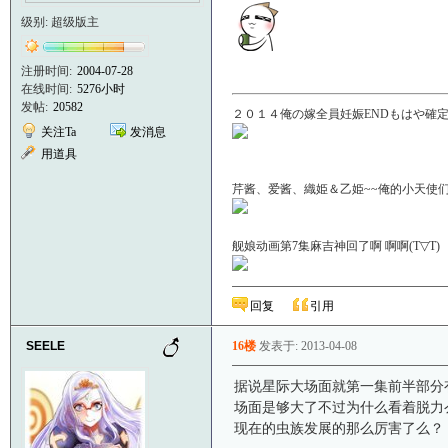
级别: 超级版主
注册时间:
2004-07-28
在线时间:
5276小时
发帖:
20582
２０１４俺の嫁全員妊娠ENDもはや確定！
关注Ta
发消息
用道具
芹酱、爱酱、織姫＆乙姫~~俺的小天使们啊＼(
舰娘动画第7集麻吉神回了啊 啊啊(T▽
回复
引用
SEELE
16楼
发表于: 2013-04-08
据说星际大场面就第一集前半部分
场面是够大了不过为什么看着脱力
现在的虫族发展的那么厉害了么？