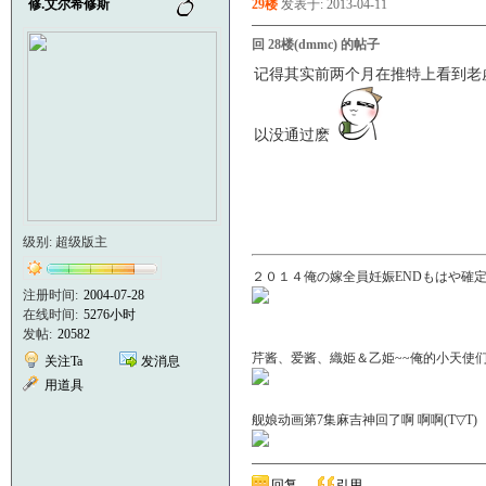
修.艾尔希修斯
29楼
发表于: 2013-04-11
回 28楼(dmmc) 的帖子
记得其实前两个月在推特上看到老
以没通过麽
级别: 超级版主
２０１４俺の嫁全員妊娠ENDもはや確定！
注册时间:
2004-07-28
在线时间:
5276小时
发帖:
20582
芹酱、爱酱、織姫＆乙姫~~俺的小天使们啊＼(
关注Ta
发消息
用道具
舰娘动画第7集麻吉神回了啊 啊啊(T▽
回复
引用