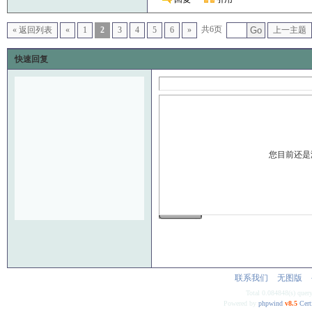
共6页
« 返回列表
«
1
2
3
4
5
6
»
Go
上一主题
快速回复
您目前还是
发 布
联系我们
无图版
Total 0.084848(s) quer
Powered by
phpwind
v8.5
Cert