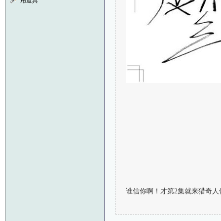
用道具
谁信你啊！才第2集就来猎奇