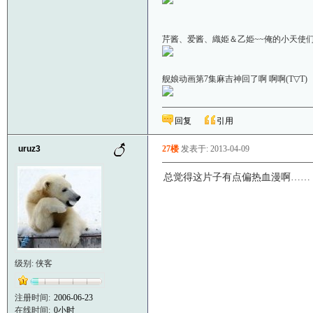
芹酱、爱酱、織姫＆乙姫~~俺的小天使们啊＼(
舰娘动画第7集麻吉神回了啊 啊啊(T▽
回复
引用
uruz3
27楼
发表于: 2013-04-09
总觉得这片子有点偏热血漫啊……
级别: 侠客
注册时间:
2006-06-23
在线时间:
0小时