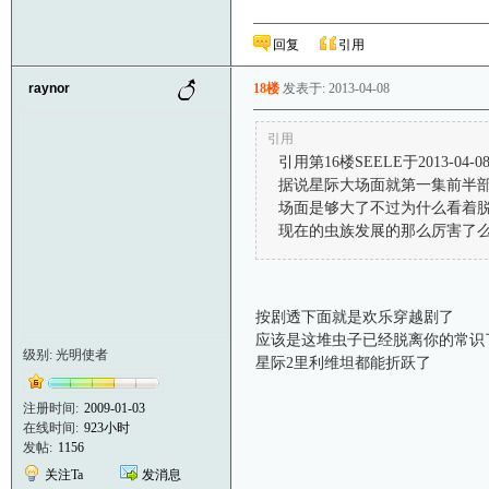
回复
引用
raynor
18楼
发表于: 2013-04-08
引用
引用第16楼SEELE于2013-04-08
据说星际大场面就第一集前半
场面是够大了不过为什么看着
现在的虫族发展的那么厉害了
按剧透下面就是欢乐穿越剧了
应该是这堆虫子已经脱离你的常识
级别: 光明使者
星际2里利维坦都能折跃了
注册时间:
2009-01-03
在线时间:
923小时
发帖:
1156
关注Ta
发消息