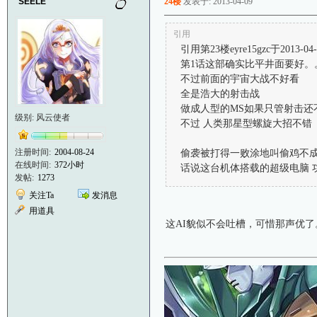
SEELE
24楼
发表于: 2013-04-09
引用
引用第23楼eyre15gzc于2013-04-
第1话这部确实比平井面要好。
不过前面的宇宙大战不好看
全是浩大的射击战
做成人型的MS如果只管射击还
级别: 风云使者
不过 人类那星型螺旋大招不错
注册时间:
2004-08-24
偷袭被打得一败涂地叫偷鸡不
在线时间:
372小时
话说这台机体搭载的超级电脑 
发帖:
1273
关注Ta
发消息
用道具
这AI貌似不会吐槽，可惜那声优了