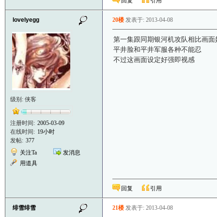
回复
引用
lovelyegg
20楼
发表于: 2013-04-08
第一集跟同期银河机攻队相比画面
平井脸和平井军服各种不能忍
不过这画面设定好强即视感
级别: 侠客
注册时间:
2005-03-09
在线时间:
19小时
发帖:
377
关注Ta
发消息
用道具
回复
引用
绯雪绯雪
21楼
发表于: 2013-04-08