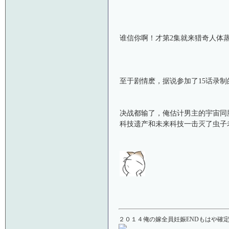
谁信你啊！才第2集就来猎奇人体
至于剧情麽，据说参加了15话录
决战都输了，俺估计男主的宇宙同
科技遗产和未来科技一击灭了虫子
２０１４俺の嫁全員妊娠ENDもはや確定！