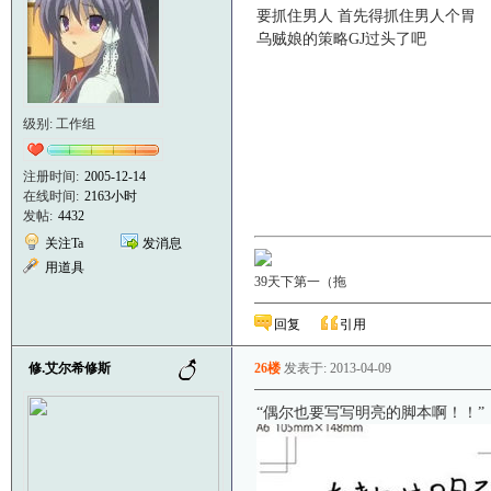
要抓住男人 首先得抓住男人个胃
乌贼娘的策略GJ过头了吧
级别: 工作组
注册时间:
2005-12-14
在线时间:
2163小时
发帖:
4432
关注Ta
发消息
用道具
39天下第一（拖
回复
引用
修.艾尔希修斯
26楼
发表于: 2013-04-09
“偶尔也要写写明亮的脚本啊！！”