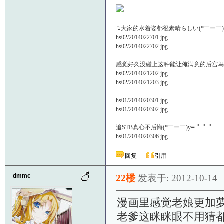
↴大家的水着姿都很素晴らしい(*￣ー￣)
hs02/2014022701.jpg
hs02/2014022702.jpg
感觉好久没碰上这种能让俺满意的后宫鸟(*
hs02/2014021202.jpg
hs02/2014021203.jpg
hs01/2014020301.jpg
hs01/2014020302.jpg
追STB真心不后悔(*￣ー￣)y━･゜゜゜
hs01/2014020306.jpg
回复
引用
dmmc
22楼
发表于: 2012-10-14
漫画里感觉老娘更加
老爹这眯眯眼不用猜