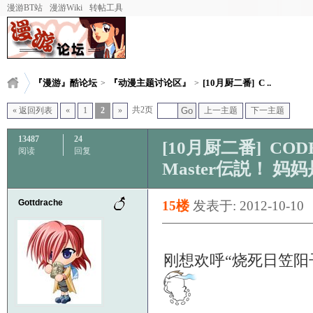
漫游BT站
漫游Wiki
转帖工具
『漫游』酷论坛
『动漫主题讨论区』
[10月厨二番] C ..
>
>
共2页
« 返回列表
«
1
2
»
Go
上一主题
下一主题
13487
24
[10月厨二番] CODE
阅读
回复
Master伝説！ 
Gottdrache
15楼
发表于: 2012-10-10
刚想欢呼“烧死日笠阳