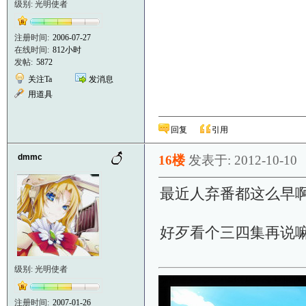
级别: 光明使者
注册时间:
2006-07-27
在线时间:
812小时
发帖:
5872
关注Ta
发消息
用道具
回复
引用
dmmc
16楼
发表于: 2012-10-10
最近人弃番都这么早
好歹看个三四集再说
级别: 光明使者
注册时间:
2007-01-26