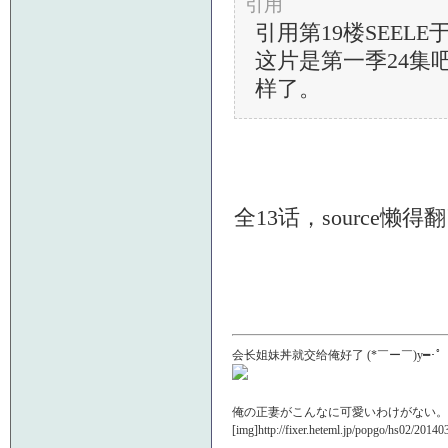
引用
引用第19楼SEELE于20
这片是第一季24集
样了。
全13话，source懒
会长姐妹丼就交给俺好了 (*￣ー￣)y━･
俺の正妻がこんなに可愛いわけがない。(///
[img]http://fixer.heteml.jp/popgo/hs02/20140