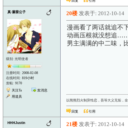
回复
引用
真·蒹葭公子
20楼
发表于: 2012-10-14
漫画看了两话就追不
动画压根就没想追…
男主满满的中二味，
级别: 光明使者
注册时间:
2008-02-08
在线时间:
819小时
发帖:
9170
关注Ta
发消息
用道具
以熊熊烈火制异性恋，吾等大义无垢，全
回复
引用
HHHJustin
21楼
发表于: 2012-10-14