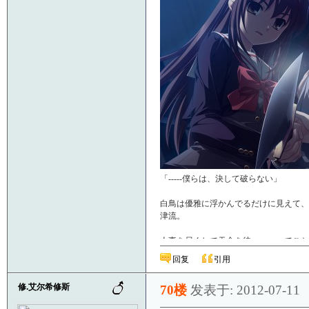
「-----僕らは、決して破らない」
白鳥は優雅に浮かんでるだけに見えて、
津流。
人事を尽くして天命を待つ……ってこと
日なのです
回复
引用
------
修.艾尔希修斯
70楼
发表于: 2012-07-11