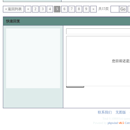
共15页
« 返回列表
«
2
3
4
5
6
7
8
9
»
Go
快速回复
您目前还是
发 布
联系我们
无图版
Total 0.108001(s) quer
Powered by
phpwind
v8.5
Cert