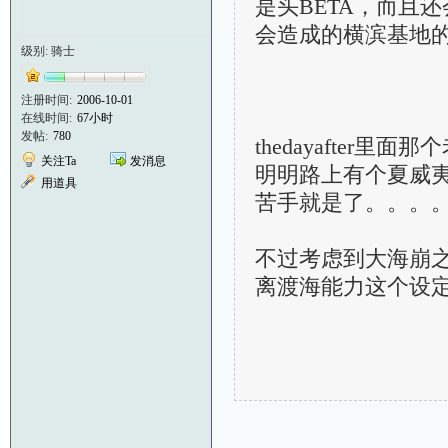
是头BETA，而且
会造成的横滨基地
级别: 骑士
注册时间:
2006-10-01
在线时间:
67小时
发帖:
780
thedayafte
关注Ta
发消息
明明路上有个夏威夷
用道具
苦手就是了。。。
不过考虑到大海崩之
离渡海能力这个设定也