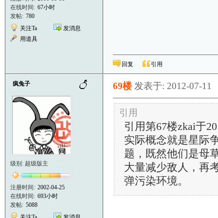
在线时间:
67小时
发帖:
780
关注Ta
发消息
用道具
回复
引用
疯兔子
69楼
发表于: 2012-07-11
引用
引用第67楼zkai于2012
实际概念就是星际
题，既然他们是母
级别: 超级版主
大量减少敌人，再
弹污染环境。
注册时间:
2002-04-25
在线时间:
693小时
发帖:
5088
关注Ta
发消息