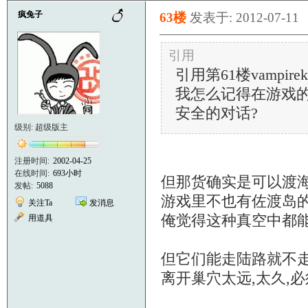
疯兔子
63楼
发表于: 2012-07-11
引用
引用第61楼vampirekk
我怎么记得在游戏的
安全的对话?
级别: 超级版主
注册时间:
2002-04-25
在线时间:
693小时
但那货确实是可以渡
发帖:
5088
游戏里不也有佐渡岛的
关注Ta
发消息
俺觉得这种真空中都能
用道具
但它们能走陆路就不走
离开巢穴太远,太久,必