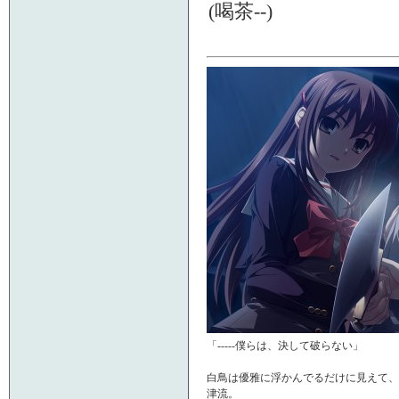
(喝茶--)
「-----僕らは、決して破らない」
白鳥は優雅に浮かんでるだけに見えて、
津流。