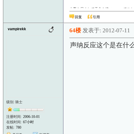
人事を尽くして天命を待つ……ってこと
日なのです
回复
引用
------
vampirekk
64楼
发表于: 2012-07-11
声纳反应这个是在什么作
级别: 骑士
注册时间:
2006-10-01
在线时间:
67小时
发帖:
780