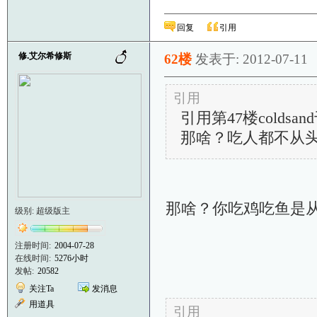
回复
引用
修.艾尔希修斯
62楼
发表于: 2012-07-11
引用
引用第47楼coldsand于
那啥？吃人都不从
那啥？你吃鸡吃鱼是
级别: 超级版主
注册时间:
2004-07-28
在线时间:
5276小时
发帖:
20582
关注Ta
发消息
用道具
引用