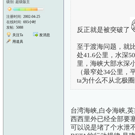
级别: 超级版主
注册时间:
2002-04-25
在线时间:
693小时
发帖:
5088
反正就是被突破了
关注Ta
发消息
用道具
至于渡海问题，就比
处41.6公里，水深5
里，海峡大部水深小
（最窄处34公里，
ta为什么不从北极
台湾海峡,白令海峡,
西西里外已经全部要塞
可以说是堵了个水泄