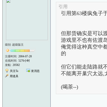
引用
引用第63楼疯兔子于201
但那货确实是可以
游戏里不也有佐渡岛
级别: 超级版主
俺觉得这种真空中都
的
注册时间:
2004-07-28
在线时间:
5276小时
发帖:
20582
但它们能走陆路就不
关注Ta
发消息
不能离开巢穴太远,太
用道具
(喝茶--)