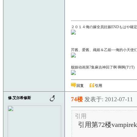
２０１４俺の嫁全員妊娠ENDもはや確定！
芹酱、爱酱、織姫＆乙姫~~俺的小天使们啊＼(
舰娘动画第7集麻吉神回了啊 啊啊(T▽
回复
引用
修.艾尔希修斯
74楼
发表于: 2012-07-11
引用
引用第72楼vampirekk