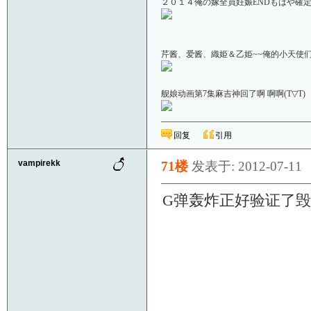
２０１４俺の嫁全員妊娠ENDもはや確定！
芹酱、爱酱、織姫＆乙姫~~俺的小天使们啊＼(
舰娘动画第7集麻吉神回了啊 啊啊(T▽
回复
引用
vampirekk
71楼
发表于: 2012-07-11
G弹轰炸正好验证了毁