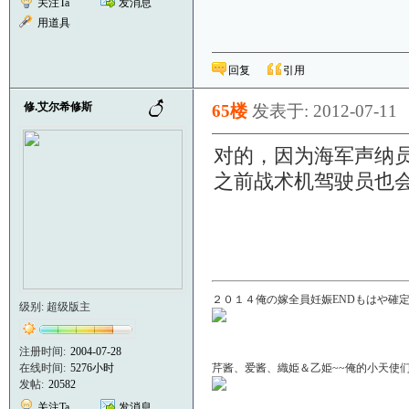
关注Ta
发消息
用道具
回复
引用
修.艾尔希修斯
65楼
发表于: 2012-07-11
对的，因为海军声纳
之前战术机驾驶员也
２０１４俺の嫁全員妊娠ENDもはや確定！
级别: 超级版主
注册时间:
2004-07-28
在线时间:
5276小时
芹酱、爱酱、織姫＆乙姫~~俺的小天使们啊＼(
发帖:
20582
关注Ta
发消息