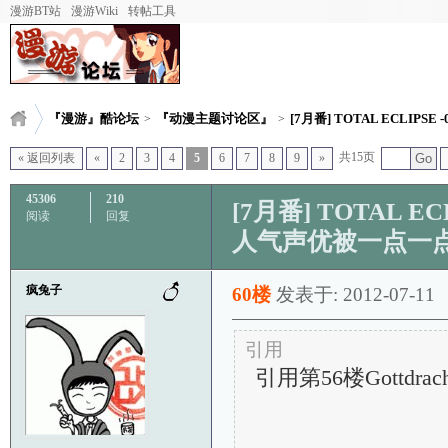
漫游BT站
漫游Wiki
转帖工具
『漫游』酷论坛
『动漫主题讨论区』
[7月番] TOTAL ECLIPSE -02
>
>
共15页
« 返回列表
«
2
3
4
5
6
7
8
9
»
Go
45306
210
[7月番] TOTAL EC
阅读
回复
人气声优被一点一
疯兔子
60楼
发表于: 2012-07-11
引用
引用第56楼Gottdrach