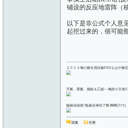
铺设的反应地雷阵（核
以下是非公式个人意见
起挖过来的，很可能
２０１４俺の嫁全員妊娠ENDもはや確定！
芹酱、爱酱、織姫＆乙姫~~俺的小天使们啊＼(
舰娘动画第7集麻吉神回了啊 啊啊(T▽
回复
引用