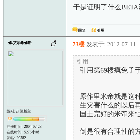
于是证明了什么BET
回复
引用
修.艾尔希修斯
73楼
发表于: 2012-07-11
引用
引用第69楼疯兔子于201
原作里米帝就是这种
生灾害什么的以后再
级别: 超级版主
国土完好的米帝来"主
注册时间:
2004-07-28
倒是很有合理性的
在线时间:
5276小时
发帖:
20582