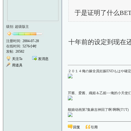
于是证明了什么BE
级别: 超级版主
十年前的设定到现在
注册时间:
2004-07-28
在线时间:
5276小时
发帖:
20582
关注Ta
发消息
用道具
２０１４俺の嫁全員妊娠ENDもはや確定！
芹酱、爱酱、織姫＆乙姫~~俺的小天使们啊＼(
舰娘动画第7集麻吉神回了啊 啊啊(T▽
回复
引用