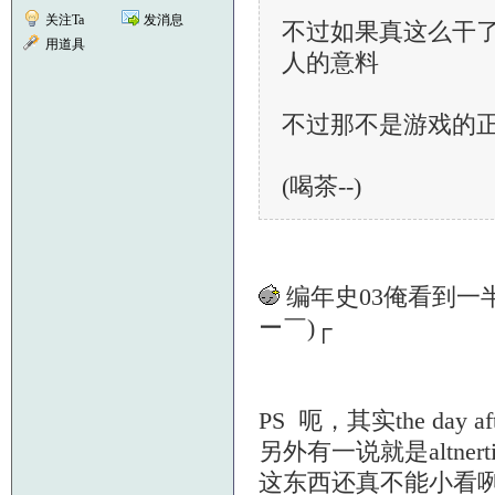
关注Ta
发消息
不过如果真这么干了
用道具
人的意料
不过那不是游戏的正
(喝茶--)
编年史03俺看到一
ー￣)┌
PS 呃，其实the day
另外有一说就是altner
这东西还真不能小看