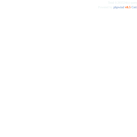
Total 0.261524(s) quer
Powered by
phpwind
v8.5
Cert