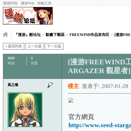
漫游BT站
漫游Wiki
转帖工具
『漫游』酷论坛
動畫下載區
FREEWIND作品发布区
[漫游FRE
>
>
>
« 返回列表
上一主题
下一主题
8688
0
[漫游FREEWIND工作
阅读
回复
ARGAZER 觀星者][
風之殤
楼主
发表于: 2007-01-28
官方網頁
http://www.seed-starga