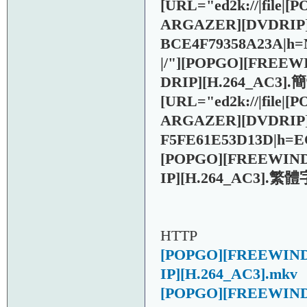
[URL="ed2k://|fil
ARGAZER][DVDRIP][
BCE4F79358A23A|
|/"]
[POPGO][FREEW
DRIP][H.264_AC3].
[URL="ed2k://|fil
ARGAZER][DVDRIP][H
F5FE61E53D13D|h
[POPGO][FREEWIN
IP][H.264_AC3].繁體
HTTP
[POPGO][FREEWIN
IP][H.264_AC3].mkv
[POPGO][FREEWIN