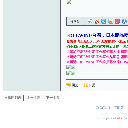
分享到
FREEWIND台湾，日本商品
贩售台湾正版CD，DVD,漫畫,輕小說,及
※FREEWIND工作室官方掏宝店铺，请
※漫游FREEWIND工作室招募人才 請
※漫游FREEWIND工作室作品汇总 請
※漫游FREEWIND工作室招募分流FTP
回复
引用
« 返回列表
上一主题
下一主题
联系我们
无图版
Total 0.050324(s) quer
Powered by
phpwind
v8.5
Cert