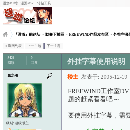
漫游BT站
漫游Wiki
转帖工具
『漫游』酷论坛
動畫下載區
FREEWIND作品发布区
外挂字幕
>
>
>
« 返回列表
上一主题
下一主题
8421
0
外挂字幕使用说明
阅读
回复
風之殤
楼主
发表于: 2005-12-19
FREEWIND工作室
题的赶紧看看吧~~
要使用外挂字幕，需要安
级别: 超级版主