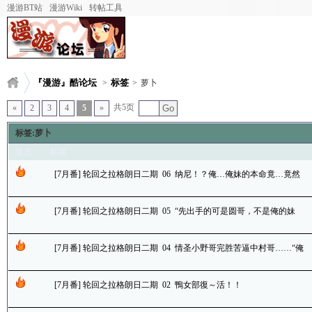
漫游BT站
漫游Wiki
转帖工具
『漫游』酷论坛
标签
>
>
萝卜
共5页
«
2
3
4
5
»
Go
标签:萝卜
状态
标题
[7月番] 轮回之拉格朗日二期 06 纳尼！？俺…俺妹的本命竟…竟然
是……… OTL
[7月番] 轮回之拉格朗日二期 05 “先出手的可是圆哥，不是俺的妹
啊。。。”
[7月番] 轮回之拉格朗日二期 04 情圣小野哥完胜苦逼中村哥……“俺
的妹啊啊啊！！！”(中村哥和lz等的心声)
[7月番] 轮回之拉格朗日二期 02 鴨女部復～活！！