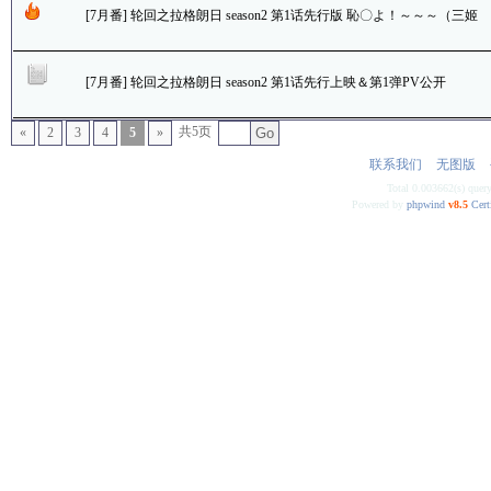
[7月番] 轮回之拉格朗日 season2 第1话先行版 恥〇よ！～～～（三姬
友: 不写成はじまる的要打屁屁！）
[7月番] 轮回之拉格朗日 season2 第1话先行上映＆第1弹PV公开
共5页
«
2
3
4
5
»
Go
联系我们
无图版
Total 0.003662(s) quer
Powered by
phpwind
v8.5
Cert