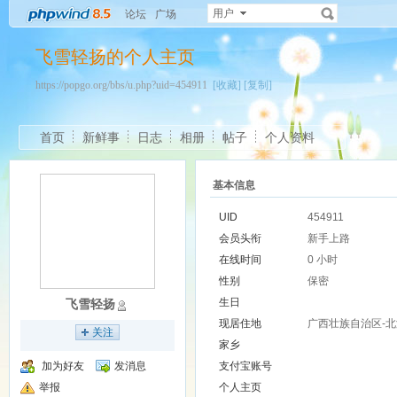
用户
论坛
广场
飞雪轻扬的个人主页
https://popgo.org/bbs/u.php?uid=454911
[收藏]
[复制]
首页
新鲜事
日志
相册
帖子
个人资料
基本信息
UID
454911
会员头衔
新手上路
在线时间
0 小时
性别
保密
生日
飞雪轻扬
现居住地
广西壮族自治区-北
关注
家乡
加为好友
发消息
支付宝账号
举报
个人主页