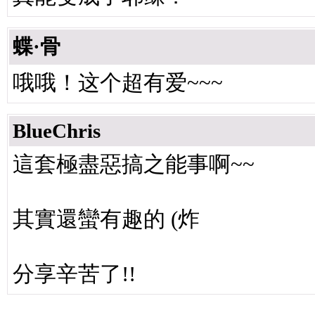
蝶·骨
哦哦！这个超有爱~~~
BlueChris
這套極盡惡搞之能事啊~~
其實還蠻有趣的 (炸
分享辛苦了!!