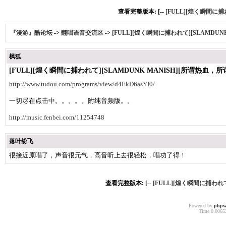
查看完整版本: [--
[FULL][煌く瞬間に捕
『漫游』酷论坛
->
翻唱语音交流区
->
[FULL][煌く瞬間に捕われて][SLAMDUN
枫狐
[FULL][煌く瞬間に捕われて][SLAMDUNK MANISH][所谓热血，所
http://www.tudou.com/programs/view/d4EkD6asYI0/
一切尽在点击中。。。。。附纯音频版。。
http://music.fenbei.com/11254748
落叶纷飞
很接近原唱了，声音很元气，高音听上去很轻松，唱功了得！
查看完整版本: [--
[FULL][煌く瞬間に捕われて
Powered by
phpw
Time 0.00652