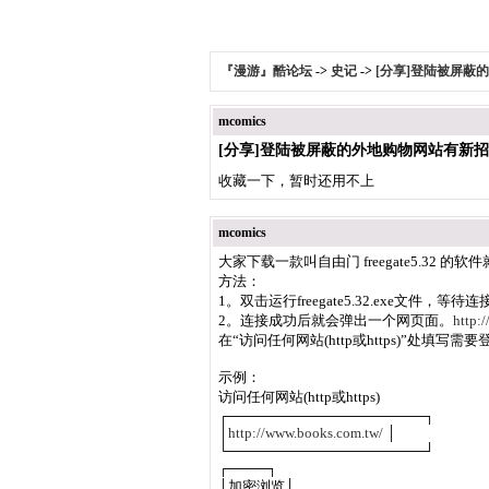
『漫游』酷论坛
->
史记
->
[分享]登陆被屏蔽
mcomics
[分享]登陆被屏蔽的外地购物网站有新
收藏一下，暂时还用不上
mcomics
大家下载一款叫自由门 freegate5.32 的
方法：
1。双击运行freegate5.32.exe文件，等待连
2。连接成功后就会弹出一个网页面。
http:/
在“访问任何网站(http或https)”处
示例：
访问任何网站(http或https)
┌────────────────────┐
│
http://www.books.com.tw/
│
└────────────────────┘
┌────┐
│加密浏览│