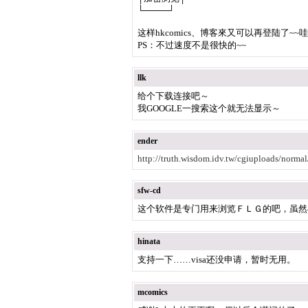
└────┘
这样hkcomics、博客來又可以再登陆了~~哇
PS：不过速度不是很快的~~
llk
给个下载连接吧～
我GOOGLE一搜索这个就无法显示～
ender
http://truth.wisdom.idv.tw/cgiuploads/norm
sfw-cd
这个软件是专门用来浏览ＦＬＧ的吧，虽然
hinata
支持一下……visa还没申请，暂时无用。
mcomics