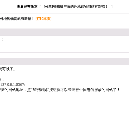
查看完整版本: [--
[分享]登陆被屏蔽的外地购物网站有新招！
--]
的外地购物网站有新招！
[打印本页]
招！
软件就可以了。
接；
/127.0.0.1:8567/
填写需要登陆的网站地址，点“加密浏览”按钮就可以登陆被中国电信屏蔽的网站了！