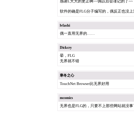
感谢L大大的更正啊~~偶以后会谨记的了~~
软件的确是FLG分子编写的，偶反正也没上过
lvfashi
偶一直用无界的……
Dickcry
晕，FLG
无界就不错
寒冬之心
TouchNet Browser比无界好用
mcomics
无界也是FLG的，只要不上那些网站就没