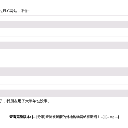
FLG网站，不怕~
事了，我朋友用了大半年也没事。
查看完整版本: [--
[分享]登陆被屏蔽的外地购物网站有新招！
--] [--
top
--]