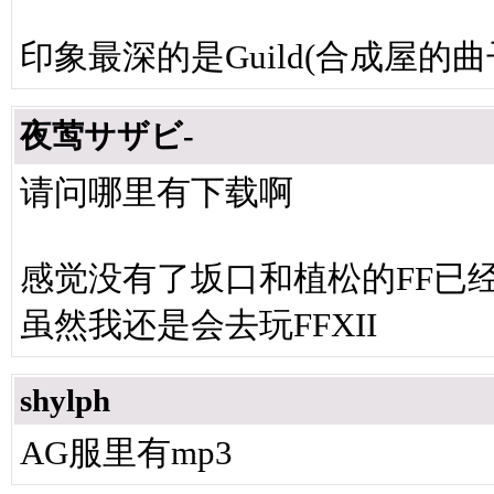
印象最深的是Guild(合成屋的曲
夜莺サザビ-
请问哪里有下载啊
感觉没有了坂口和植松的FF已
虽然我还是会去玩FFXII
shylph
AG服里有mp3