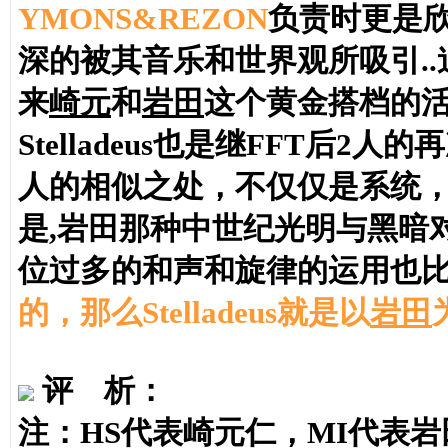
YMONS&REZON
负责时更是
深的被其音乐和世界观所吸引..
来
崎元
和
岩田
这个黄金搭档的
Stelladeus也是继FFT后
人的相似之处，不仅仅是系统，
是,岩田那种中世纪光明与黑暗
位过多的和声和旋律的运用也比
的，那么Stelladeus就是以
岩田
评 析
：
注
：HS代表崎元仁，MI代表