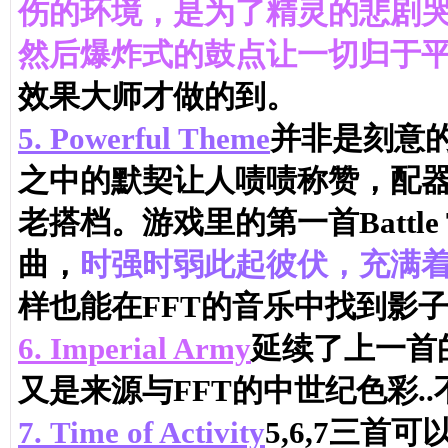
伤的环境，是为了精灵的悲剧哭
然后爆炸式的鼓点让一切归于
效果大师才做的到。
5.
Powerful Theme
并非是刻意的
之中的默契让人啧啧称赞，配
老搭档。游戏里的第一首Battl
曲，
时强时弱此起彼伏，充满
样也能在FFT的音乐中找到影
6.
Imperial Army
延续了上一首
又是来源与FFT的中世纪色彩.
7.
Time of Activity
5,6,7三