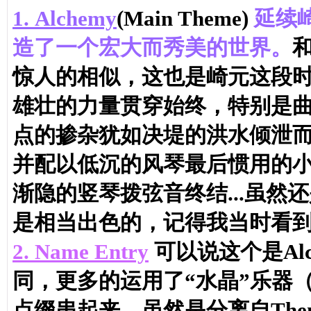
1.
Alchemy
(Main Theme)
延续
造了一个宏大而秀美的世界。
和
惊人的相似，这也是崎元这段
雄壮的力量贯穿始终，特别是
点的掺杂犹如决堤的洪水倾泄
并配以低沉的风琴最后惯用的小响
渐隐的竖琴拨弦音终结...虽然
是相当出色的，记得我当时看到
2.
Name Entry
可以说这个是Alc
同，更多的运用了“水晶”乐器
点缀串起来。虽然是分离自Th