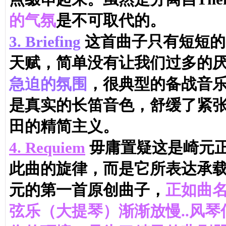
的气氛
是不可取代的。
3.
Briefing
这首曲子只有短短的
天赋，简单没有让我们过多的
急迫的氛围
，很典型的备战音乐
是真实的长笛音色，舒缓了紧
田的精简主义。
4.
Requiem
毋庸置疑这是崎元
此曲的旋律，而是它所表达承载
元的第一首原创曲子，
正如曲名
弦乐（大提琴）渐渐放慢..风