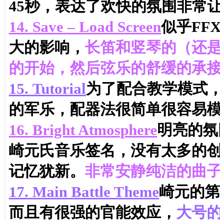
45秒，表达了欢快的氛围非常
14.
Save – Load Screen
似乎FF
大的影响，
长笛和竖琴的（还是
的开始，然后弦乐的舒缓的承接而
15.
Tutorial
为了配合教学模式
的军乐，配器法很简单很容易模仿
16.
Bright Atmosphere
明亮的氛
崎元氏音乐签名，没有太多的
记忆犹新。
非常安静纯洁的曲
17.
Main Battle Theme
崎元的第一
而且有很强的官能效应，
大号