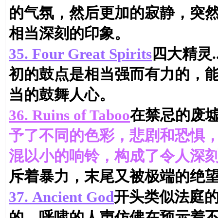
的气氛，然后更加的寂静，突
相当深刻的印象。
35.
Four Great Spirits
四大精灵
初的鼓点是相当强而有力的，能找到很
当的鼓舞人心。
36.
Ruins of Taboo
在禁忌的废墟
予了不同的色彩，悲剧和恐惧
混以小的响铃，构成了令人深
斥着暴力，末尾又被极端的绝
37.
Ancient God
开头类似法庭
的，呼啸的人声仿佛在预示着