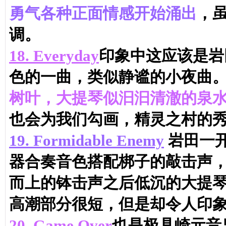
勇气各种正面情感开始涌出
，
调。
18.
Everyday
印象中这应该是岩田
色的一曲，类似静谧的小夜曲
树叶，大提琴似汩汩清澈的泉
也会为我们勾画，精灵之村的
19.
Formidable Enemy
岩田一
器合奏音色搭配梆子的敲击声
而上的钵击声之后低沉的大提琴
高潮部分很短，但是却令人印象
20.
Game Over
也是极具崎元音