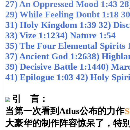
27)
An Oppressed Mood 1:43
28
29)
While Feeling Doubt 1:18
30
31)
Holy Kingdom 1:39
32)
Disc
33)
Vize 1:12
34)
Nature 1:54
35)
The Four Elemental Spirits
37)
Ancient God 1:26
38)
Highlan
39)
Decisive Battle 1:14
40)
Marc
41)
Epilogue 1:03
42)
Holy Spiri
引 言
：
当第一次看到Atlus公布的力作
S
大豪华的制作阵容惊呆了，特