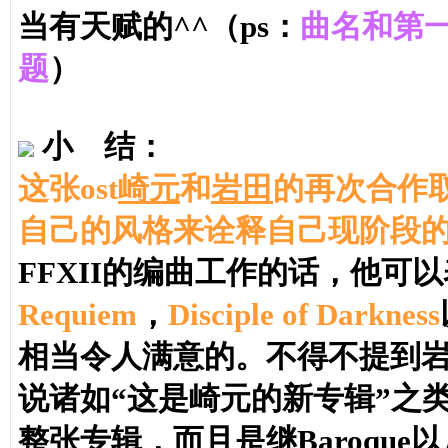
当有天赋的^^（ps：
曲名和第
题
）
小 结
：
这张ost
崎元
和
岩田
的再次合作
自己的风格来诠释自己现阶段
FFXII的编曲工作的话，他
Requiem
，
Disciple of Darkness
相当令人满意的。不得不提到
说诸如“这是崎元的新专辑”之
整张专辑，而且是继Baroqu