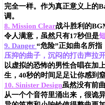
完全一样。作为真正意义上的Bat
调。
8.
Mission Clear
战斗胜利的B
令人满意，虽然只有17秒但是
9.
Danger
“危险”正如曲名所
压抑的曲子，沉闷的打击声拉
以虚拟的恐怖的男性合唱在加上
生，40秒的时间足足让你感到窒息
10.
Sinister Design
虽然没有前
从一个个音符里涌出来，很诡
异的笛声和小响铃使得整曲更加