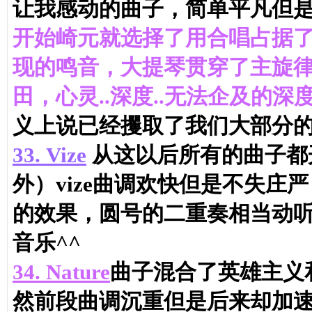
让我感动的曲子，简单平凡但
开始崎元就选择了用合唱占据
现的鸣音，大提琴贯穿了主旋
田，心灵..深度..无法企及的深
义上说已经攫取了我们大部分
33.
Vize
从这以后所有的曲子都
外）vize曲调欢快但是不失
的效果，圆号的二重奏相当动
音乐^^
34.
Nature
曲子混合了英雄主义
然前段曲调沉重但是后来却加