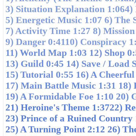
3)
Situation Explanation 1:06
4)
5)
Energetic Music 1:07
6)
The S
7)
Activity Time 1:27
8)
Mission 
9)
Danger 0:41
10)
Conspiracy 1
11)
World Map 1:03
12)
Shop 0:
13)
Guild 0:45
14)
Save / Load S
15)
Tutorial 0:55
16)
A Cheerful
17
) Main Battle Music 1:31
18)
E
19)
A Formidable Foe 1:10
20)
G
21)
Heroine's Theme 1:37
22)
Rem
23)
Prince of a Ruined Country
25)
A Turning Point 2:12
26)
The