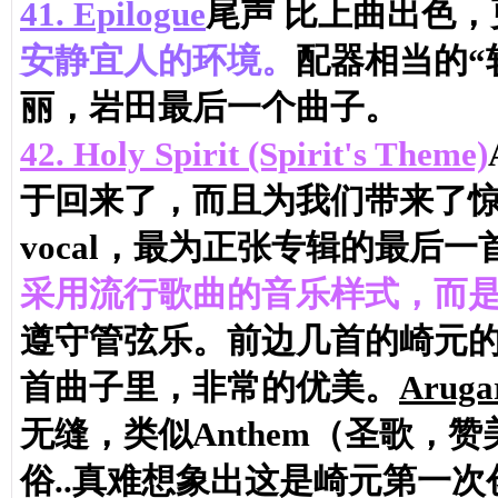
41.
Epilogue
尾声 比上曲出色
安静宜人的环境。
配器相当的“
丽，岩田最后一个曲子。
42.
Holy Spirit (Spirit's Theme)
于回来了，而且为我们带来了
vocal，最为正张专辑的最后
采用流行歌曲的音乐样式，而
遵守管弦乐。前边几首的崎元的m
首曲子里，非常的优美。
Aruga
无缝，类似Anthem（圣歌，
俗..真难想象出这是崎元第一