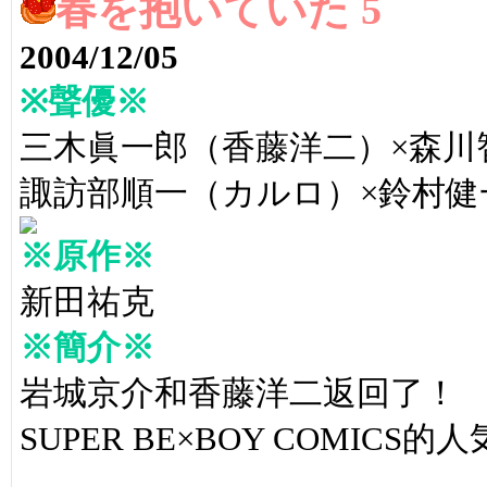
春を抱いていた 5
2004/12/05
※聲優※
三木眞一郎（香藤洋二）×森川
諏訪部順一（カルロ）×鈴村健
※原作※
新田祐克
※簡介※
岩城京介和香藤洋二返回了！
SUPER BE×BOY COMIC