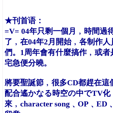
★刊首语：
=V= 04年只剩一個月﹐時間
了﹐在04年2月開始﹐各制作
們。1周年會有什麼搞作﹐或者
宅急便分曉。
將要聖誕節﹐很多CD都趕在這
配合遙かなる時空の中でTV化﹑
來﹐character song﹑O