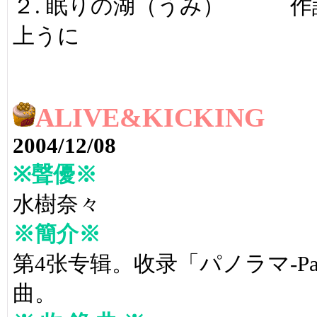
２. 眠りの湖（うみ） 作
上うに
ALIVE&KICKING
2004/12/08
※聲優※
水樹奈々
※簡介※
第4张专辑。收录「パノラマ-Panoram
曲。