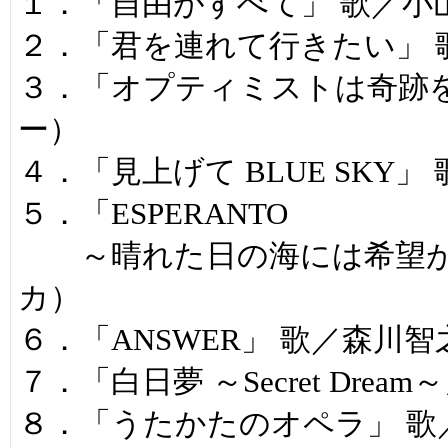
１．「自由がすべて」 歌／小
２．「君を連れて行きたい」 
３．「オプティミストは奇跡を
ー）
４．「見上げて BLUE SKY
５．「ESPERANTO
～晴れた日の海には希望が立
カ）
６．「ANSWER」 歌／森川
７．「白日夢 ～Secret Dr
８．「うたかたのオペラ」 歌