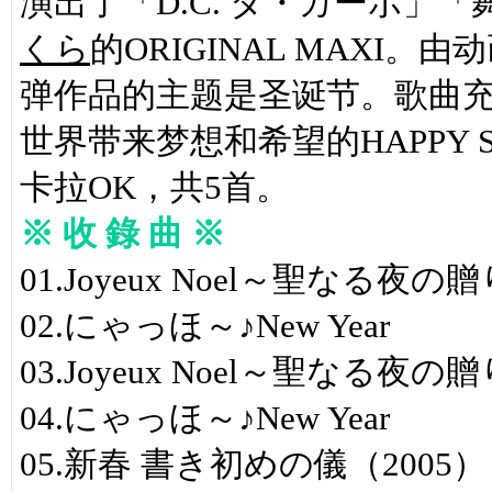
演出了「D.C. ダ・カーポ」「
くら
的ORIGINAL MAXI。
弹作品的主题是圣诞节。歌曲
世界带来梦想和希望的HAPPY S
卡拉OK，共5首。
※ 收 錄 曲 ※
01.Joyeux Noel～聖なる夜
02.にゃっほ～♪New Year
03.Joyeux Noel～聖なる夜
04.にゃっほ～♪New Year
05.新春 書き初めの儀（2005）