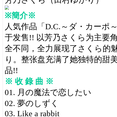
※簡介※
人気作品「D.C.～ダ・カーポ～」
于发售!! 以芳乃さくら为主要角色
全不同，全力展现了さくら的
り。整张盘充满了她独特的甜美
品!!
※ 收 錄 曲 ※
01. 月の魔法で恋したい
02. 夢のしずく
03. Like a rabbit