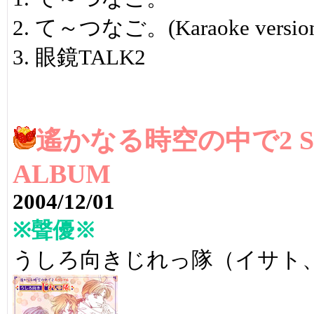
2. て～つなご。(Karaoke versio
3. 眼鏡TALK2
遙かなる時空の中で2 SPE
ALBUM
2004/12/01
※聲優※
うしろ向きじれっ隊（イサト