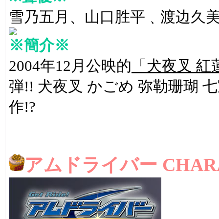
雪乃五月、山口胜平﹑渡边久
※簡介※
2004年12月公映的
「犬夜叉 紅
弾!! 犬夜叉 かごめ 弥勒珊瑚
作!?
アムドライバー CHARACT