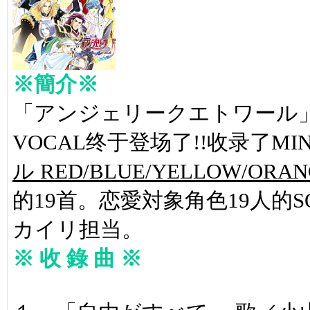
※簡介※
「アンジェリークエトワール」M
VOCAL终于登场了!!收录了MIN
ル RED/BLUE/YELLOW/ORAN
的19首。恋愛対象角色19人的S
カイリ担当。
※ 收 錄 曲 ※