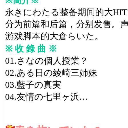
※簡介※
永きにわたる整备期间的大HIT
分为前篇和后篇，分别发售。声
游戏脚本的大倉らいた。
※ 收 錄 曲 ※
01.さなの個人授業？
02.ある日の綾崎三姉妹
03.藍子の真実
04.友情の七里ヶ浜…