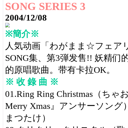
SONG SERIES 3
2004/12/08
※簡介※
人気动画「わがまま☆フェアリー
SONG集、第3弾发售!! 妖精们
的原唱歌曲。带有卡拉OK。
※ 收 錄 曲 ※
01.Ring Ring Christm
Merry Xmas』アンサー
まつたけ）