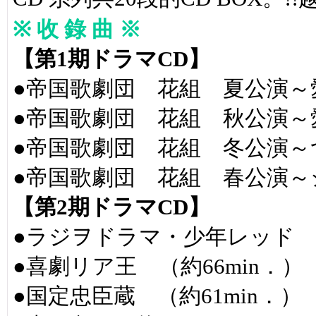
※ 收 錄 曲 ※
【第1期ドラマCD】
●帝国歌劇団 花組 夏公演～愛
●帝国歌劇団 花組 秋公演～愛
●帝国歌劇団 花組 冬公演～つ
●帝国歌劇団 花組 春公演～シ
【第2期ドラマCD】
●ラジヲドラマ・少年レッド （
●喜劇リア王 （約66min．）
●国定忠臣蔵 （約61min．）