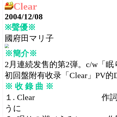
Clear
2004/12/08
※聲優※
國府田マリ子
※簡介※
2月連続发售的第2弾。c/w「
初回盤附有收录「Clear」PV的
※ 收 錄 曲 ※
１. Clear 作詞：
うに