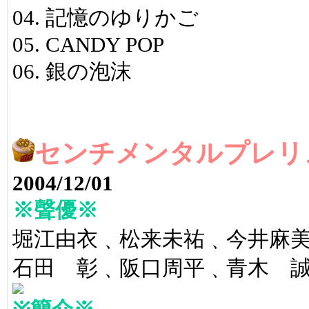
04. 記憶のゆりかご
05. CANDY POP
06. 銀の泡沫
センチメンタルプレリュ
2004/12/01
※聲優※
堀江由衣﹑松来未祐﹑今井麻
石田 彰﹑阪口周平﹑青木 