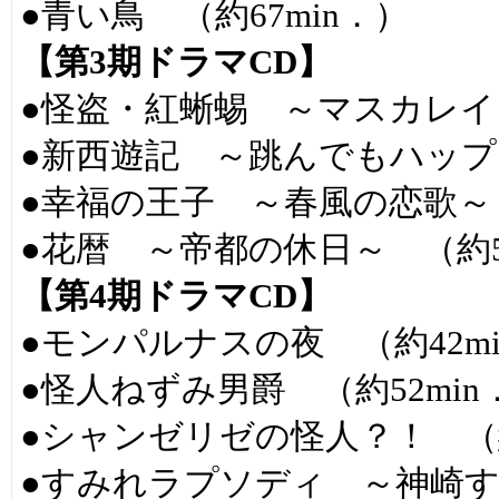
●青い鳥 （約67min．）
【第3期ドラマCD】
●怪盗・紅蜥蜴 ～マスカレイド
●新西遊記 ～跳んでもハップン
●幸福の王子 ～春風の恋歌～ 
●花暦 ～帝都の休日～ （約5
【第4期ドラマCD】
●モンパルナスの夜 （約42mi
●怪人ねずみ男爵 （約52min
●シャンゼリゼの怪人？！ （約
●すみれラプソディ ～神崎すみ