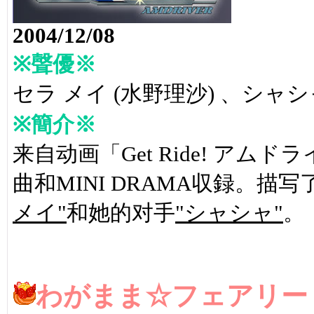
2004/12/08
※聲優※
セラ メイ (水野理沙) 、シャシャ 
※簡介※
来自动画「Get Ride! アムド
曲和MINI DRAMA収録。描
メイ"
和她的对手
"シャシャ"
。
わがまま☆フェアリー ミ