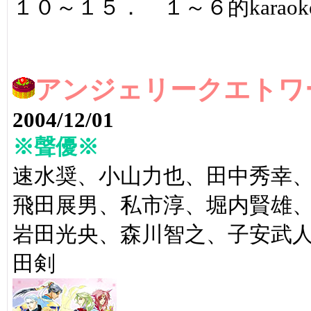
１０～１５． １～６的karaoke v
アンジェリークエトワー
2004/12/01
※聲優※
速水奨、小山力也、田中秀幸
飛田展男、私市淳、堀内賢雄
岩田光央、森川智之、子安武
田剣