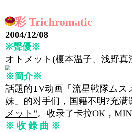
彩 Trichromatic
2004/12/08
※聲優※
オトメット(榎本温子、浅野真
※簡介※
話題的TV动画「流星戦隊ムス
妹」的对手们，国籍不明?充满
メット"
。收录了卡拉OK，MINI
※ 收 錄 曲 ※