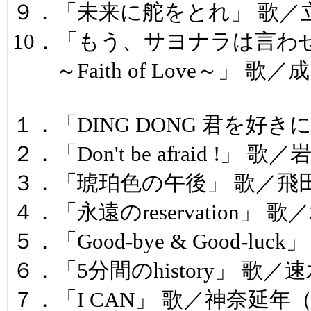
９．「未来に舵をとれ」 歌／
10．「もう、サヨナラは言わ
～Faith of Love～」 
１．「DING DONG 君を好
２．「Don't be afraid !
３．「琥珀色の午後」 歌／飛
４．「永遠のreservation
５．「Good-bye & Good-
６．「5分間のhistory」 歌
７．「I CAN」 歌／神奈延年