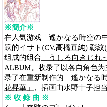
※簡介※
在人気游戏「遙かなる時空の中で2
跃的イサト(CV.高橋直純) 彰紋(
组成的组合
「うしろ向きじれ
ALBUM。收录了以各自角色为
录了在重新制作的「遙かなる時
花昇華」
。插画由水野十子担
※ 收 錄 曲 ※