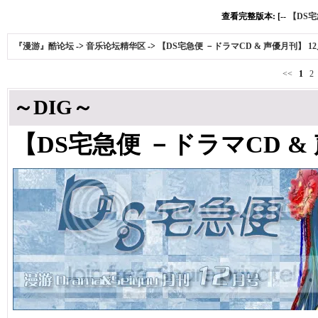
查看完整版本: [--
【DS宅
『漫游』酷论坛
->
音乐论坛精华区
->
【DS宅急便 －ドラマCD & 声優月刊】 1
<<
1
2
～DIG～
【DS宅急便 －ドラマCD &