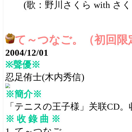
(歌：野川さくら with さく
て～つなご。（初回限
2004/12/01
※聲優※
忍足侑士(木内秀信)
※簡介※
「テニスの王子様」关联CD。
※ 收 錄 曲 ※
1. て～つなご。