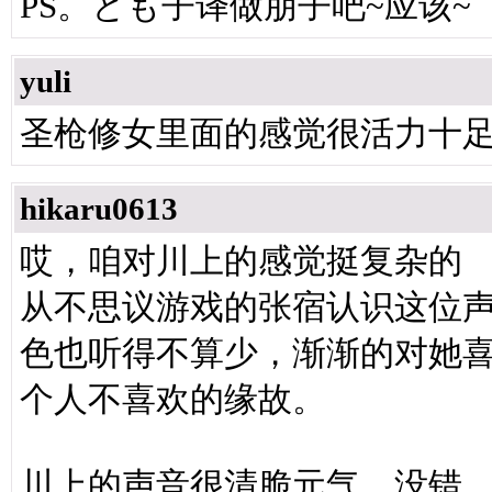
PS。とも子译做朋子吧~应该~
yuli
圣枪修女里面的感觉很活力十
hikaru0613
哎，咱对川上的感觉挺复杂的
从不思议游戏的张宿认识这位
色也听得不算少，渐渐的对她
个人不喜欢的缘故。
川上的声音很清脆元气，没错，