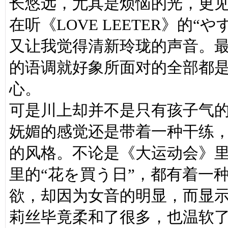
长悠远，尤其是烦恼的光，更
在听《LOVE LEETER》的
又让我觉得清新玲珑的声音。最典
的语调就好象所面对的全部都
心。
可是川上却并不是只有孩子气
妩媚的感觉还是带着一种干练
的风格。不论是《大运动会》里的
里的“花を買う日”，都有着一
欲，却因为女音的明显，而显
莉丝毕竟柔和了很多，也温软