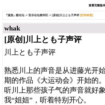
查看完整版本: 
『漫游』酷论坛
->
音乐论坛精华区
->
[原创]川上とも子声评
[打印本页]
whak
[原创]川上とも子声评
川上とも子声评
熟悉川上的声音是从进藤光开
期的作品《大运动会》开始的
听川上那些孩子气的声音就好
我“姐姐”，听着特别开心。