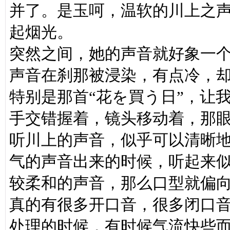
并了。是玉呵，温软的川上之
起烟光。
突然之间，她的声音就好象一
声音在刹那被浸染，有点冷，
特别是那首“花を買う日”，让
手交错握着，镜头移动着，那
听川上的声音，似乎可以清晰
气的声音出来的时候，听起来
较柔和的声音，那么口型就偏
真的有很多开口音，很多闭口
处理的时候，有时候气流快些