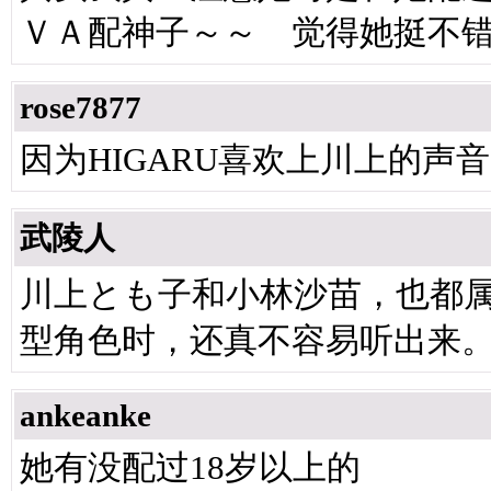
ＶＡ配神子～～ 觉得她挺不
rose7877
因为HIGARU喜欢上川上的声音
武陵人
川上とも子和小林沙苗，也都
型角色时，还真不容易听出来
ankeanke
她有没配过18岁以上的