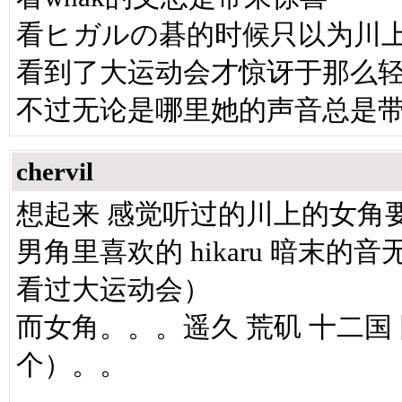
看ヒガルの碁的时候只以为川
看到了大运动会才惊讶于那么
不过无论是哪里她的声音总是带
chervil
想起来 感觉听过的川上的女角
男角里喜欢的 hikaru 暗末
看过大运动会）
而女角。。。遥久 荒矶 十二国 
个）。。