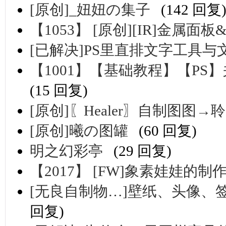
[原创]_妞妞の集子
(142 回复
【1053】 [原创][IR]金属
[已解决]PS里直排文字工具
【1001】【基础教程】【P
(15 回复)
[原创]〖Healer〗自制图图
[原创]曦の图罐
(60 回复)
明之幻彩亭
(29 回复)
【2017】 [FW]象素娃娃的制
[无良自制物…]壁纸、头像、签名
回复)