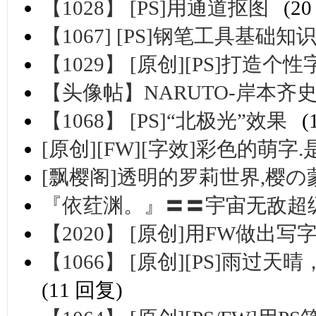
【1028】 [PS]用通道抠图
(2
【1067] [PS]钢笔工具基础知
【1029】 [原创][PS]打造
【头像帖】NARUTO-岸本齐
【1068】 [PS]“北极光”效果
(
[原创][FW][字效]彩色的萌字
[飘樱阁]透明的罗莉世界,樱の
『依荭渊。』〓〓宇宙无敌超
【2020】 [原创]用FW做出写
【1066】 [原创][PS]雨
(11 回复)