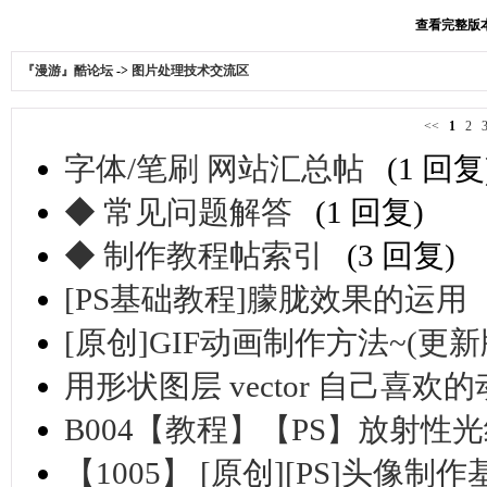
查看完整版本:
『漫游』酷论坛
->
图片处理技术交流区
<<
1
2
字体/笔刷 网站汇总帖
(1 回复
◆ 常见问题解答
(1 回复)
◆ 制作教程帖索引
(3 回复)
[PS基础教程]朦胧效果的运用
[原创]GIF动画制作方法~(更新
用形状图层 vector 自己喜欢
B004【教程】【PS】放射性光线
【1005】 [原创][PS]头像