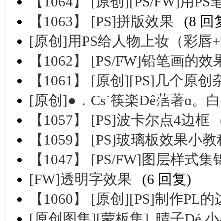
【1064】 [原创][PS/FW]
【1063】 [PS]拼版效果
(8 回
[原创]用PS给人物上妆（彩唇
【1062】 [PS/FW]铅笔画的效
【1061】 [原创][PS]几个原
[原创]●．Сs˙筷楽Dê萿著ɑ
【1057】 [PS]波卡尔点4边框
【1059】 [PS]玻璃板效果
【1047】 [PS/FW]图层样
[FW]透明字效果
(6 回复)
【1060】 [原创][PS]制作PL
[原创图集][蒙板集]..晴子Dé.