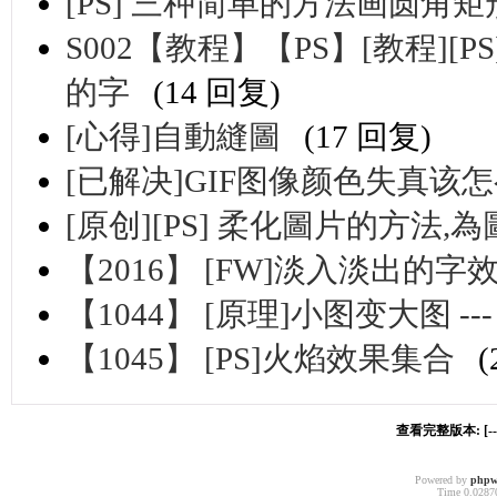
[PS] 三种简单的方法画圆角矩
S002【教程】【PS】[教程]
的字
(14 回复)
[心得]自動縫圖
(17 回复)
[已解决]GIF图像颜色失真该怎
[原创][PS] 柔化圖片的方法
【2016】 [FW]淡入淡出的字
【1044】 [原理]小图变大图 ---
【1045】 [PS]火焰效果集合
(
查看完整版本: [-
Powered by
phpw
Time 0.02870