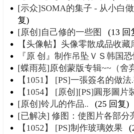
[示众]SOMA的集子 - 从小白做起
复)
[原创]自己修的一些图
(13 回
【头像帖】头像零散成品收藏库
『原 创』制作吊坠ＶＳ韩国
[蝶雨苑]原创蒙版专辑~~（舍弃
【1051】 [PS]一張簽名的做法.
【1054】 [原创][PS]圓形
[原创]铃儿的作品..
(25 回复)
[已解决] 修图：使图片各部分
【1052】 [PS]制作玻璃效果
(