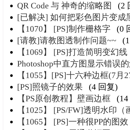
QR Code 与 神奇的缩略图
(2
[已解决] 如何把彩色图片变成黑
【1070】 [PS]制作栅格字
(0
[请教]请教图透制作问题~~
(
【1069】 [PS]打造简明变幻线
Photoshop中直方图显示错误
【1055】[PS]十六种边框(7
[PS]照镜子的效果
(4 回复)
【PS原创教程】壁画边框
(1
【1025】 [PS/FW]透明水印
【1065】 [PS]一种很PP的图效