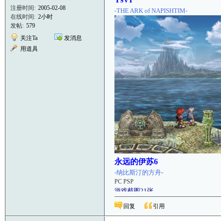
注册时间:
2005-02-08
-THE ARK of NAPISHTIM-
在线时间:
2小时
发帖:
579
关注Ta
发消息
用道具
永远的伊苏6
-纳比斯汀的方舟-
PC PSP
游戏截图21张
回复
引用