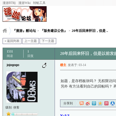
漫游BT站
漫游Wiki
转帖工具
『漫游』酷论坛
『版务建议公告』
20年后回来怀旧，但是 ..
>
>
« 返回列表
上一主题
下一主题
1531
1
20年后回来怀旧，但是以前发
阅读
回复
jojogogo
楼主
发表于: 03-14
如题，是存档板块吗？ 无权限访
另外 有方法看到自己的回帖吗？ 
分享到
级别: 侠客
YsVI