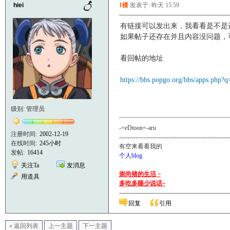
hiei
1楼
发表于: 昨天 15:59
有链接可以发出来，我看看是不是
如果帖子还存在并且内容没问题，
看回帖的地址
https://bbs.popgo.org/bbs/apps.php?
级别: 管理员
-=eDtoon=-aru
注册时间:
2002-12-19
------------------------------------------------------
在线时间:
245小时
有空来看看我的
发帖:
16414
个人blog
关注Ta
发消息
崇尚猪的生活 ~
用道具
多吃多睡少说话~
回复
引用
« 返回列表
上一主题
下一主题