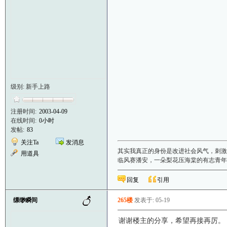
级别: 新手上路
注册时间:
2003-04-09
在线时间:
0小时
发帖:
83
关注Ta
发消息
其实我真正的身份是改进社会风气，刺激
用道具
临风赛潘安，一朵梨花压海棠的有志青年
回复
引用
缥缈瞬间
265楼
发表于: 05-19
谢谢楼主的分享，希望再接再厉。