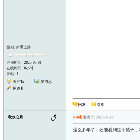
级别: 新手上路
注册时间:
2025-05-01
在线时间:
0小时
发帖:
1
关注Ta
发消息
用道具
回复
引用
秋水心月
264楼
发表于: 2025-07-29
这么多年了，还能看到这个帖子，