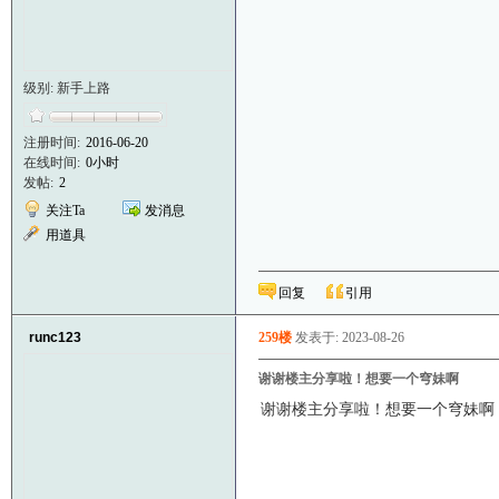
级别: 新手上路
注册时间:
2016-06-20
在线时间:
0小时
发帖:
2
关注Ta
发消息
用道具
回复
引用
runc123
259楼
发表于: 2023-08-26
谢谢楼主分享啦！想要一个穹妹啊
谢谢楼主分享啦！想要一个穹妹啊