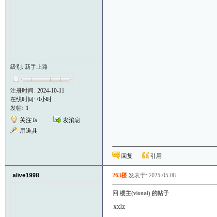
级别: 新手上路
注册时间:
2024-10-11
在线时间:
0小时
发帖:
1
关注Ta
发消息
用道具
回复
引用
alive1998
263楼
发表于: 2025-05-08
回 楼主(vional) 的帖子
xxlz