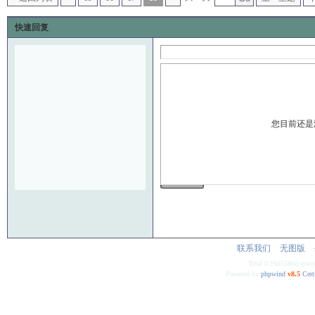
快速回复
您目前还是
发 布
联系我们
无图版
Total 0.165559(s) quer
Powered by
phpwind
v8.5
Cert