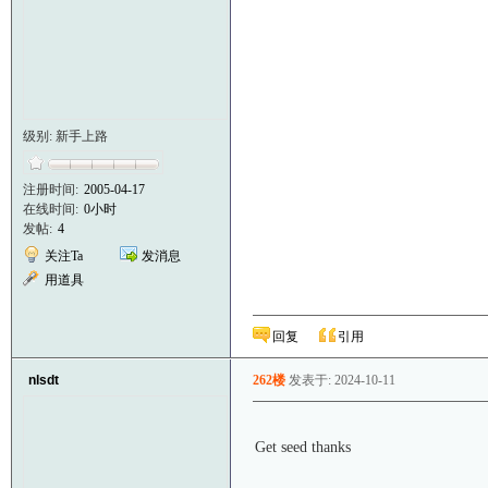
级别: 新手上路
注册时间:
2005-04-17
在线时间:
0小时
发帖:
4
关注Ta
发消息
用道具
回复
引用
nlsdt
262楼
发表于: 2024-10-11
Get seed thanks