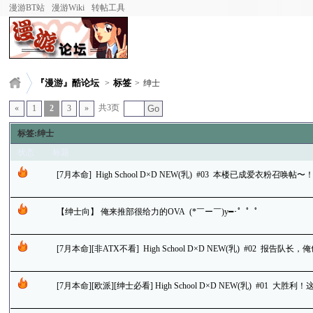
漫游BT站
漫游Wiki
转帖工具
『漫游』酷论坛
标签
>
>
绅士
共3页
«
1
2
3
»
Go
标签:绅士
状态
标题
[7月本命] High School D×D NEW(乳) #03 本楼已成爱衣粉
【绅士向】 俺来推部很给力的OVA (*￣ー￣)y━･゜゜゜
[7月本命][非ATX不看] High School D×D NEW(乳) #02
[7月本命][欧派][绅士必看] High School D×D NEW(乳) #01 