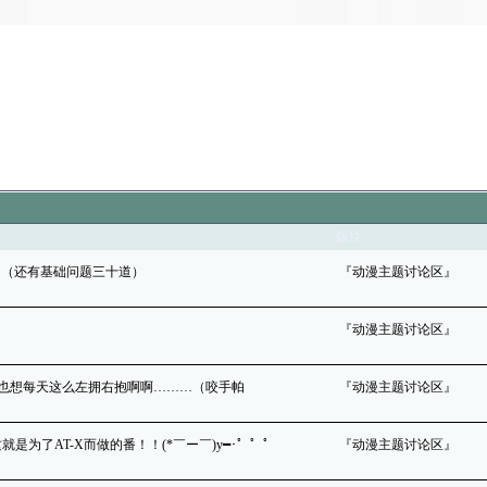
版块
召唤帖〜！（还有基础问题三十道）
『动漫主题讨论区』
『动漫主题讨论区』
 报告队长，俺也想每天这么左拥右抱啊啊………（咬手帕
『动漫主题讨论区』
大胜利！这就是为了AT-X而做的番！！(*￣ー￣)y━･゜゜゜
『动漫主题讨论区』