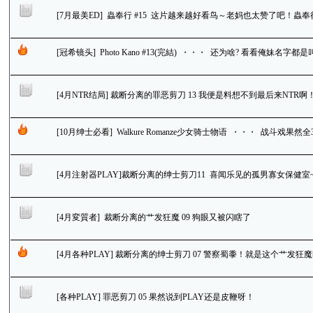
[7月最美ED] 蟲奉行 #15 这片越来越好看鸟～老妈也太赞了吧！
[冠希镜头] Photo Kano #13(完結) ・・・ 还为啥? 看看俺妹名
[4月NTR结局] 裁断分离的罪恶剪刀 13 我便是料想不到最后来NT
[10月绅士必看] Walkure Romanze少女骑士物语 ・・・ 战斗戏果
[4月注射器PLAY]裁断分离的绅士剪刀11 喜闻乐见的孤男寡女保健室
[4月変質者] 裁断分离的艹发狂魔 09 狗眼又被闪瞎了
[4月各种PLAY] 裁断分离的绅士剪刀 07 警察蜀黍！就是这个艹发狂
[各种PLAY] 罪恶剪刀 05 果然说到PLAY还是皮鞭呀！