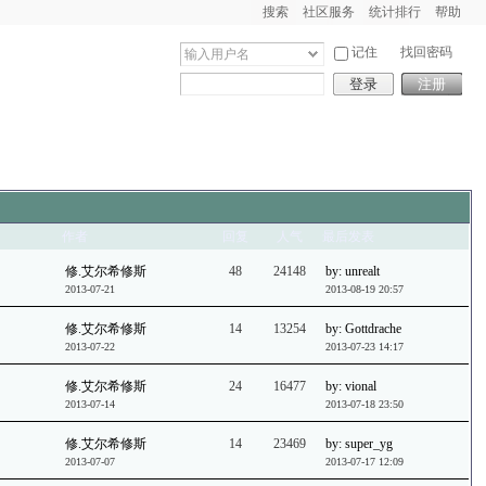
搜索
社区服务
统计排行
帮助
记住
找回密码
登录
注册
作者
回复
人气
最后发表
修.艾尔希修斯
48
24148
by: unrealt
2013-07-21
2013-08-19 20:57
修.艾尔希修斯
14
13254
by: Gottdrache
2013-07-22
2013-07-23 14:17
修.艾尔希修斯
24
16477
by: vional
2013-07-14
2013-07-18 23:50
修.艾尔希修斯
14
23469
by: super_yg
2013-07-07
2013-07-17 12:09