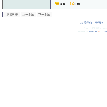
回复
引用
« 返回列表
上一主题
下一主题
联系我们
无图版
Total 0.040438(s) quer
Powered by
phpwind
v8.5
Cert