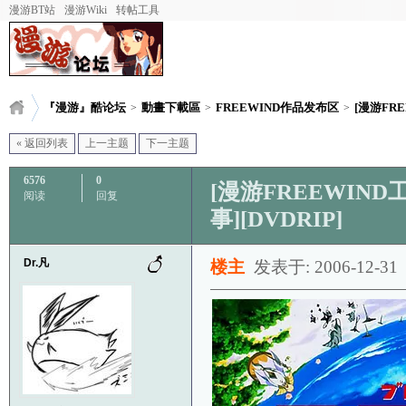
漫游BT站
漫游Wiki
转帖工具
『漫游』酷论坛
動畫下載區
FREEWIND作品发布区
[漫游FRE
>
>
>
« 返回列表
上一主题
下一主题
6576
0
[漫游FREEWIND工
阅读
回复
事][DVDRIP]
Dr.凡
楼主
发表于: 2006-12-31