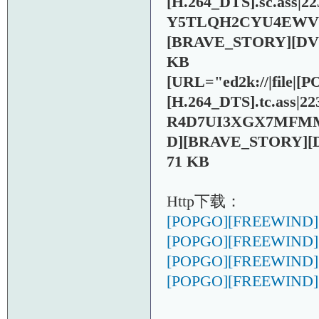
[H.264_DTS].sc.ass
Y5TLQH2CYU4EWVR
[BRAVE_STORY][DV
KB
[URL="ed2k://|fil
[H.264_DTS].tc.ass
R4D7UI3XGX7MFMM
D][BRAVE_STORY][
71 KB
Http下载：
[POPGO][FREEWIND][
[POPGO][FREEWIND][
[POPGO][FREEWIND][
[POPGO][FREEWIND][