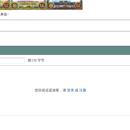
(鼻血~
限150 字节
您目前还是游客，请
登录
或
注册