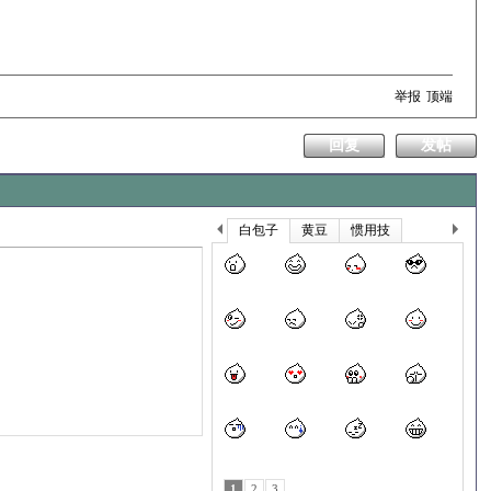
举报
顶端
回复
发帖
白包子
黄豆
惯用技
上
下
一
一
个
个
1
2
3