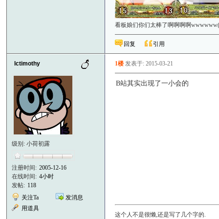
看板娘们你们太棒了啊啊啊啊wwwwww
回复
引用
lctimothy
1楼
发表于: 2015-03-21
B站其实出现了一小会的
级别: 小荷初露
注册时间:
2005-12-16
在线时间:
4小时
发帖:
118
关注Ta
发消息
用道具
这个人不是很懒,还是写了几个字的.