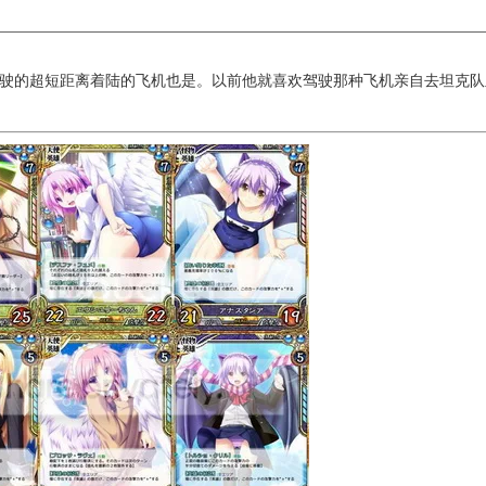
驶的超短距离着陆的飞机也是。以前他就喜欢驾驶那种飞机亲自去坦克队