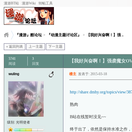
漫游BT站
漫游Wiki
转帖工具
『漫游』酷论坛
『动漫主题讨论区』
【我好兴奋啊！】强 ..
>
>
« 返回列表
上一主题
下一主题
5741
3
【我好兴奋啊！】强袭魔女OVA
阅读
回复
wuling
楼主
发表于: 2015-03-18
http://share.dmhy.org/topics/vie
熟肉
B站在线暂时没见~~
级别: 光明使者
终于出了，依然是保持水准之作，